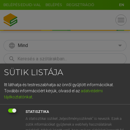
BELÉPÉS EDUID-VAL
BELÉPÉS
REGISZTRÁCIÓ
EN
menu
language
Mind
search
SÜTIK LISTÁJA
GR
KERESÉS
5
6
7
8
9
ö
ü
ó
Itt láthatja és testreszabhatja az önről gyűjtött információkat.
További információért kérjük, olvasd el az
adatvédelmi
r
t
z
u
i
o
p
ő
ú
TEGYEY IMRE
tájékoztatónkat
.
Magyar−latin szótár
g
h
j
k
l
é
á
ű
Ω
STATISZTIKA
v
b
n
m
,
.
-
AltGr
A statisztikai sütiket „teljesítménysütiknek” is nevezik. Ezek a
sütik információkat gyűjtenek a webhely használatának