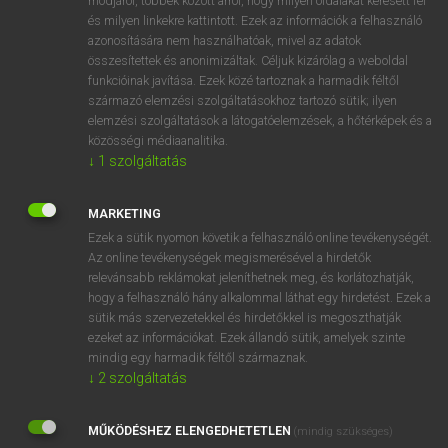
módjáról, többek között arról, hogy milyen oldalakat keresett fel
és milyen linkekre kattintott. Ezek az információk a felhasználó
VAN ELŐFIZETÉSED?
azonosítására nem használhatóak, mivel az adatok
összesítettek és anonimizáltak. Céljuk kizárólag a weboldal
Van előfizetésem a teljes szócikk megtekintéséhez.
funkcióinak javítása. Ezek közé tartoznak a harmadik féltől
származó elemzési szolgáltatásokhoz tartozó sütik; ilyen
BELÉPÉS
elemzési szolgáltatások a látogatóelemzések, a hőtérképek és a
közösségi médiaanalitika.
↓
1
szolgáltatás
MARKETING
Ezek a sütik nyomon követik a felhasználó online tevékenységét.
Az online tevékenységek megismerésével a hirdetők
NINCS ELŐFIZETÉSED?
relevánsabb reklámokat jeleníthetnek meg, és korlátozhatják,
Nincs regisztrációm és előfizetésem. A szótár 2 órás,
hogy a felhasználó hány alkalommal láthat egy hirdetést. Ezek a
díjmentes próbaverziójának elindításához regisztrálok és
sütik más szervezetekkel és hirdetőkkel is megoszthatják
belépek
.
ezeket az információkat. Ezek állandó sütik, amelyek szinte
mindig egy harmadik féltől származnak.
↓
2
szolgáltatás
REGISZTRÁCIÓ
MŰKÖDÉSHEZ ELENGEDHETETLEN
(mindig szükséges)