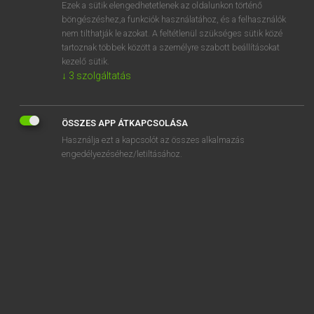
Ezek a sütik elengedhetetlenek az oldalunkon történő
böngészéshez,a funkciók használatához, és a felhasználók
nem tilthatják le azokat. A feltétlenül szükséges sütik közé
Tegyey Imre
tartoznak többek között a személyre szabott beállításokat
MAGYAR−LATIN SZÓTÁR
kezelő sütik.
↓
3
szolgáltatás
Kapcsolódó anyagok
selyem
ÖSSZES APP ÁTKAPCSOLÁSA
selyemhernyó
Használja ezt a kapcsolót az összes alkalmazás
selymes
engedélyezéséhez/letiltásához.
selypít
sem
séma
sematikus
semeddig
semelyik