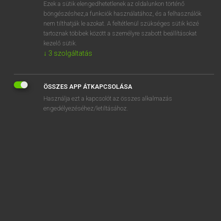
Ezek a sütik elengedhetetlenek az oldalunkon történő
böngészéshez,a funkciók használatához, és a felhasználók
nem tilthatják le azokat. A feltétlenül szükséges sütik közé
Tegyey Imre
tartoznak többek között a személyre szabott beállításokat
MAGYAR−LATIN SZÓTÁR
kezelő sütik.
↓
3
szolgáltatás
Kapcsolódó anyagok
propaganda
ÖSSZES APP ÁTKAPCSOLÁSA
propeller
Használja ezt a kapcsolót az összes alkalmazás
prospektus
engedélyezéséhez/letiltásához.
prostituált
prostitúció
prosztata
protein
protekció
protekciós