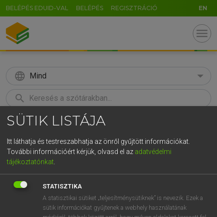
BELÉPÉS EDUID-VAL
BELÉPÉS
REGISZTRÁCIÓ
EN
menu
language
Mind
search
SÜTIK LISTÁJA
GR
KERESÉS
5
6
7
8
9
ö
ü
ó
Itt láthatja és testreszabhatja az önről gyűjtött információkat.
További információért kérjük, olvasd el az
adatvédelmi
r
t
z
u
i
o
p
ő
ú
TEGYEY IMRE
tájékoztatónkat
.
Magyar−latin szótár
g
h
j
k
l
é
á
ű
Ω
STATISZTIKA
v
b
n
m
,
.
-
AltGr
A statisztikai sütiket „teljesítménysütiknek” is nevezik. Ezek a
sütik információkat gyűjtenek a webhely használatának