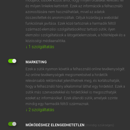
módjáról, többek között arról, hogy milyen oldalakat keresett fel
és milyen linkekre kattintott. Ezek az információk a felhasználó
VAN ELŐFIZETÉSED?
azonosítására nem használhatóak, mivel az adatok
összesítettek és anonimizáltak. Céljuk kizárólag a weboldal
Van előfizetésem a teljes szócikk megtekintéséhez.
funkcióinak javítása. Ezek közé tartoznak a harmadik féltől
származó elemzési szolgáltatásokhoz tartozó sütik; ilyen
BELÉPÉS
elemzési szolgáltatások a látogatóelemzések, a hőtérképek és a
közösségi médiaanalitika.
↓
1
szolgáltatás
MARKETING
Ezek a sütik nyomon követik a felhasználó online tevékenységét.
Az online tevékenységek megismerésével a hirdetők
NINCS ELŐFIZETÉSED?
relevánsabb reklámokat jeleníthetnek meg, és korlátozhatják,
Nincs regisztrációm és előfizetésem. A szótár 2 órás,
hogy a felhasználó hány alkalommal láthat egy hirdetést. Ezek a
díjmentes próbaverziójának elindításához regisztrálok és
sütik más szervezetekkel és hirdetőkkel is megoszthatják
belépek
.
ezeket az információkat. Ezek állandó sütik, amelyek szinte
mindig egy harmadik féltől származnak.
↓
2
szolgáltatás
REGISZTRÁCIÓ
MŰKÖDÉSHEZ ELENGEDHETETLEN
(mindig szükséges)