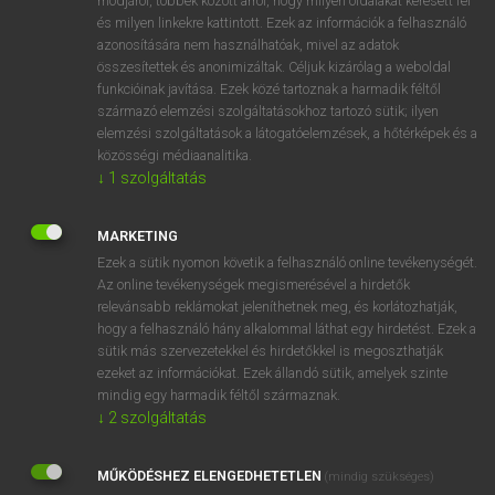
módjáról, többek között arról, hogy milyen oldalakat keresett fel
és milyen linkekre kattintott. Ezek az információk a felhasználó
VAN ELŐFIZETÉSED?
azonosítására nem használhatóak, mivel az adatok
összesítettek és anonimizáltak. Céljuk kizárólag a weboldal
Van előfizetésem a teljes szócikk megtekintéséhez.
funkcióinak javítása. Ezek közé tartoznak a harmadik féltől
származó elemzési szolgáltatásokhoz tartozó sütik; ilyen
BELÉPÉS
elemzési szolgáltatások a látogatóelemzések, a hőtérképek és a
közösségi médiaanalitika.
↓
1
szolgáltatás
MARKETING
Ezek a sütik nyomon követik a felhasználó online tevékenységét.
Az online tevékenységek megismerésével a hirdetők
NINCS ELŐFIZETÉSED?
relevánsabb reklámokat jeleníthetnek meg, és korlátozhatják,
Nincs regisztrációm és előfizetésem. A szótár 2 órás,
hogy a felhasználó hány alkalommal láthat egy hirdetést. Ezek a
díjmentes próbaverziójának elindításához regisztrálok és
sütik más szervezetekkel és hirdetőkkel is megoszthatják
belépek
.
ezeket az információkat. Ezek állandó sütik, amelyek szinte
mindig egy harmadik féltől származnak.
↓
2
szolgáltatás
REGISZTRÁCIÓ
MŰKÖDÉSHEZ ELENGEDHETETLEN
(mindig szükséges)