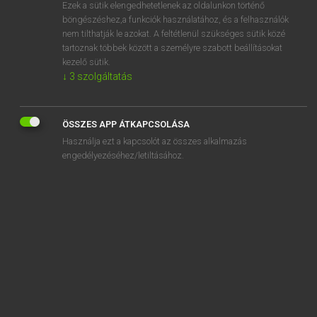
Ezek a sütik elengedhetetlenek az oldalunkon történő
böngészéshez,a funkciók használatához, és a felhasználók
nem tilthatják le azokat. A feltétlenül szükséges sütik közé
Tegyey Imre
tartoznak többek között a személyre szabott beállításokat
MAGYAR−LATIN SZÓTÁR
kezelő sütik.
↓
3
szolgáltatás
Kapcsolódó anyagok
pólya
ÖSSZES APP ÁTKAPCSOLÁSA
pólyás
Használja ezt a kapcsolót az összes alkalmazás
pólyáz
engedélyezéséhez/letiltásához.
pompa
pompás
pondró
pongyola
póni
pont