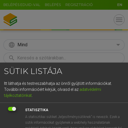
BELÉPÉS EDUID-VAL
BELÉPÉS
REGISZTRÁCIÓ
EN
menu
language
Mind
search
SÜTIK LISTÁJA
GR
KERESÉS
5
6
7
8
9
ö
ü
ó
Itt láthatja és testreszabhatja az önről gyűjtött információkat.
További információért kérjük, olvasd el az
adatvédelmi
r
t
z
u
i
o
p
ő
ú
TEGYEY IMRE
tájékoztatónkat
.
Magyar−latin szótár
g
h
j
k
l
é
á
ű
Ω
STATISZTIKA
v
b
n
m
,
.
-
AltGr
A statisztikai sütiket „teljesítménysütiknek” is nevezik. Ezek a
sütik információkat gyűjtenek a webhely használatának