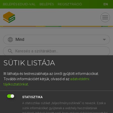
BELÉPÉS EDUID-VAL
BELÉPÉS
REGISZTRÁCIÓ
EN
menu
language
Mind
search
SÜTIK LISTÁJA
GR
KERESÉS
5
6
7
8
9
ö
ü
ó
Itt láthatja és testreszabhatja az önről gyűjtött információkat.
További információért kérjük, olvasd el az
adatvédelmi
r
t
z
u
i
o
p
ő
ú
TEGYEY IMRE
tájékoztatónkat
.
Magyar−latin szótár
g
h
j
k
l
é
á
ű
Ω
STATISZTIKA
v
b
n
m
,
.
-
AltGr
A statisztikai sütiket „teljesítménysütiknek” is nevezik. Ezek a
sütik információkat gyűjtenek a webhely használatának