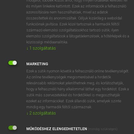
módjáról, többek között arról, hogy milyen oldalakat keresett fel
és milyen linkekre kattintott. Ezek az információk a felhasználó
VAN ELŐFIZETÉSED?
azonosítására nem használhatóak, mivel az adatok
összesítettek és anonimizáltak. Céljuk kizárólag a weboldal
Van előfizetésem a teljes szócikk megtekintéséhez.
funkcióinak javítása. Ezek közé tartoznak a harmadik féltől
származó elemzési szolgáltatásokhoz tartozó sütik; ilyen
BELÉPÉS
elemzési szolgáltatások a látogatóelemzések, a hőtérképek és a
közösségi médiaanalitika.
↓
1
szolgáltatás
MARKETING
Ezek a sütik nyomon követik a felhasználó online tevékenységét.
Az online tevékenységek megismerésével a hirdetők
NINCS ELŐFIZETÉSED?
relevánsabb reklámokat jeleníthetnek meg, és korlátozhatják,
Nincs regisztrációm és előfizetésem. A szótár 2 órás,
hogy a felhasználó hány alkalommal láthat egy hirdetést. Ezek a
díjmentes próbaverziójának elindításához regisztrálok és
sütik más szervezetekkel és hirdetőkkel is megoszthatják
belépek
.
ezeket az információkat. Ezek állandó sütik, amelyek szinte
mindig egy harmadik féltől származnak.
↓
2
szolgáltatás
REGISZTRÁCIÓ
MŰKÖDÉSHEZ ELENGEDHETETLEN
(mindig szükséges)