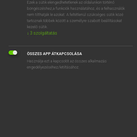
Ezek a sütik elengedhetetlenek az oldalunkon történő
böngészéshez,a funkciók használatához, és a felhasználók
nem tilthatják le azokat. A feltétlenül szükséges sütik közé
Tegyey Imre
tartoznak többek között a személyre szabott beállításokat
MAGYAR−LATIN SZÓTÁR
kezelő sütik.
↓
3
szolgáltatás
Kapcsolódó anyagok
mérsékel
ÖSSZES APP ÁTKAPCSOLÁSA
mérsékelt
Használja ezt a kapcsolót az összes alkalmazás
mérséklés
engedélyezéséhez/letiltásához.
mérséklet
mert
mértan
mérték
mértékegység
mértékletes