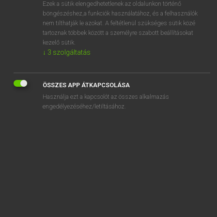
Ezek a sütik elengedhetetlenek az oldalunkon történő
böngészéshez,a funkciók használatához, és a felhasználók
nem tilthatják le azokat. A feltétlenül szükséges sütik közé
Tegyey Imre
tartoznak többek között a személyre szabott beállításokat
MAGYAR−LATIN SZÓTÁR
kezelő sütik.
↓
3
szolgáltatás
Kapcsolódó anyagok
megnyilvánulás
ÖSSZES APP ÁTKAPCSOLÁSA
megnyír
Használja ezt a kapcsolót az összes alkalmazás
megnyirbál
engedélyezéséhez/letiltásához.
megnyit
megnyitás
megnyom
megnyomorít
megnyugszik
megnyugtat