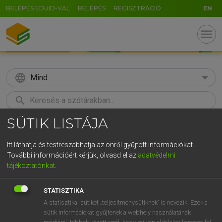
BELÉPÉS EDUID-VAL
BELÉPÉS
REGISZTRÁCIÓ
EN
menu
language
Mind
search
SÜTIK LISTÁJA
GR
KERESÉS
5
6
7
8
9
ö
ü
ó
Itt láthatja és testreszabhatja az önről gyűjtött információkat.
További információért kérjük, olvasd el az
adatvédelmi
r
t
z
u
i
o
p
ő
ú
TEGYEY IMRE
tájékoztatónkat
.
Magyar−latin szótár
g
h
j
k
l
é
á
ű
Ω
STATISZTIKA
v
b
n
m
,
.
-
AltGr
A statisztikai sütiket „teljesítménysütiknek” is nevezik. Ezek a
sütik információkat gyűjtenek a webhely használatának