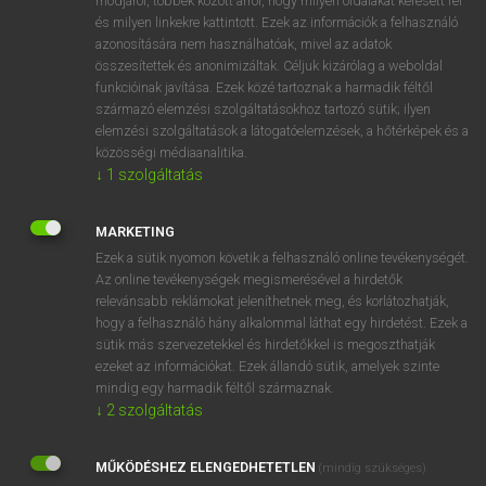
módjáról, többek között arról, hogy milyen oldalakat keresett fel
és milyen linkekre kattintott. Ezek az információk a felhasználó
VAN ELŐFIZETÉSED?
azonosítására nem használhatóak, mivel az adatok
összesítettek és anonimizáltak. Céljuk kizárólag a weboldal
Van előfizetésem a teljes szócikk megtekintéséhez.
funkcióinak javítása. Ezek közé tartoznak a harmadik féltől
származó elemzési szolgáltatásokhoz tartozó sütik; ilyen
BELÉPÉS
elemzési szolgáltatások a látogatóelemzések, a hőtérképek és a
közösségi médiaanalitika.
↓
1
szolgáltatás
MARKETING
Ezek a sütik nyomon követik a felhasználó online tevékenységét.
Az online tevékenységek megismerésével a hirdetők
NINCS ELŐFIZETÉSED?
relevánsabb reklámokat jeleníthetnek meg, és korlátozhatják,
Nincs regisztrációm és előfizetésem. A szótár 2 órás,
hogy a felhasználó hány alkalommal láthat egy hirdetést. Ezek a
díjmentes próbaverziójának elindításához regisztrálok és
sütik más szervezetekkel és hirdetőkkel is megoszthatják
belépek
.
ezeket az információkat. Ezek állandó sütik, amelyek szinte
mindig egy harmadik féltől származnak.
↓
2
szolgáltatás
REGISZTRÁCIÓ
MŰKÖDÉSHEZ ELENGEDHETETLEN
(mindig szükséges)