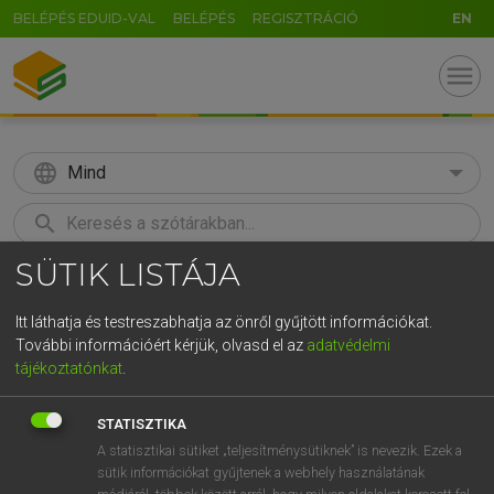
BELÉPÉS EDUID-VAL
BELÉPÉS
REGISZTRÁCIÓ
EN
menu
language
Mind
search
SÜTIK LISTÁJA
GR
KERESÉS
5
6
7
8
9
ö
ü
ó
Itt láthatja és testreszabhatja az önről gyűjtött információkat.
További információért kérjük, olvasd el az
adatvédelmi
r
t
z
u
i
o
p
ő
ú
TEGYEY IMRE
tájékoztatónkat
.
Magyar−latin szótár
g
h
j
k
l
é
á
ű
Ω
STATISZTIKA
v
b
n
m
,
.
-
AltGr
A statisztikai sütiket „teljesítménysütiknek” is nevezik. Ezek a
sütik információkat gyűjtenek a webhely használatának