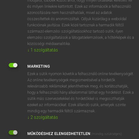
módjáról, többek között arról, hogy milyen oldalakat keresett fel
és milyen linkekre kattintott. Ezek az információk a felhasználó
VAN ELŐFIZETÉSED?
azonosítására nem használhatóak, mivel az adatok
összesítettek és anonimizáltak. Céljuk kizárólag a weboldal
Van előfizetésem a teljes szócikk megtekintéséhez.
funkcióinak javítása. Ezek közé tartoznak a harmadik féltől
származó elemzési szolgáltatásokhoz tartozó sütik; ilyen
BELÉPÉS
elemzési szolgáltatások a látogatóelemzések, a hőtérképek és a
közösségi médiaanalitika.
↓
1
szolgáltatás
MARKETING
Ezek a sütik nyomon követik a felhasználó online tevékenységét.
Az online tevékenységek megismerésével a hirdetők
NINCS ELŐFIZETÉSED?
relevánsabb reklámokat jeleníthetnek meg, és korlátozhatják,
Nincs regisztrációm és előfizetésem. A szótár 2 órás,
hogy a felhasználó hány alkalommal láthat egy hirdetést. Ezek a
díjmentes próbaverziójának elindításához regisztrálok és
sütik más szervezetekkel és hirdetőkkel is megoszthatják
belépek
.
ezeket az információkat. Ezek állandó sütik, amelyek szinte
mindig egy harmadik féltől származnak.
↓
2
szolgáltatás
REGISZTRÁCIÓ
MŰKÖDÉSHEZ ELENGEDHETETLEN
(mindig szükséges)