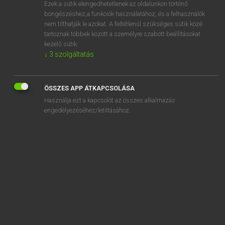
Ezek a sütik elengedhetetlenek az oldalunkon történő
böngészéshez,a funkciók használatához, és a felhasználók
nem tilthatják le azokat. A feltétlenül szükséges sütik közé
Tegyey Imre
tartoznak többek között a személyre szabott beállításokat
MAGYAR−LATIN SZÓTÁR
kezelő sütik.
↓
3
szolgáltatás
Kapcsolódó anyagok
medence
ÖSSZES APP ÁTKAPCSOLÁSA
meder
Használja ezt a kapcsolót az összes alkalmazás
média
engedélyezéséhez/letiltásához.
meditáció
meditál
mediterrán
médium
medúza
medve