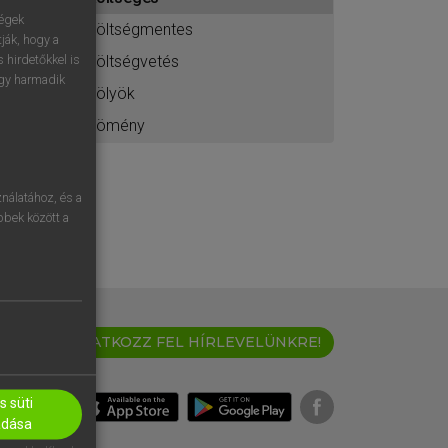
ához
ségek
költségmentes
ják, hogy a
költségvetés
 hirdetőkkel is
egy harmadik
kölyök
kömény
nálatához, és a
öbbek között a
IRATKOZZ FEL HÍRLEVELÜNKRE!
 süti
adása