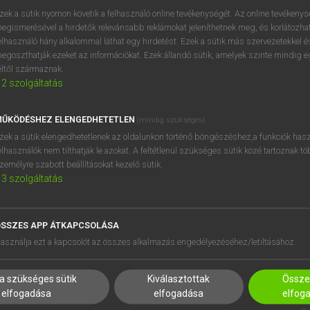
próbaverziójának elindítás
zek a sütik nyomon követik a felhasználó online tevékenységét. Az online tevékeny
BELÉPÉS
regisztrálok és
belépek
.
egismerésével a hirdetők relevánsabb reklámokat jeleníthetnek meg, és korlátozhat
elhasználó hány alkalommal láthat egy hirdetést. Ezek a sütik más szervezetekkel és
egoszthatják ezeket az információkat. Ezek állandó sütik, amelyek szinte mindig 
REGISZTRÁCIÓ
éltől származnak.
2
szolgáltatás
ŰKÖDÉSHEZ ELENGEDHETETLEN
(mindig szükséges)
zek a sütik elengedhetetlenek az oldalunkon történő böngészéshez,a funkciók hasz
elhasználók nem tilthatják le azokat. A feltétlenül szükséges sütik közé tartoznak t
zemélyre szabott beállításokat kezelő sütik.
3
szolgáltatás
SSZES APP ÁTKAPCSOLÁSA
HASZNÁLÓKNAK
SÚGÓ
asználja ezt a kapcsolót az összes alkalmazás engedélyezéséhez/letiltásához.
K
RÓLUNK
NTÉZMÉNYEKNEK
ELÉRHETŐSÉG
a szükséges sütik
Kiválasztottak
Összes
MEGOLDÁSOK
SÜTI BEÁLLÍTÁSOK
elfogadása
elfogadása
elfog