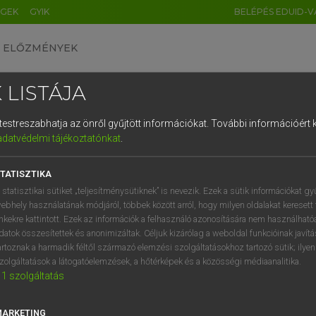
ÉGEK
GYIK
BELÉPÉS EDUID-V
ELŐZMÉNYEK
 LISTÁJA
és testreszabhatja az önről gyűjtött információkat.
További információért k
HU
DE
CN
FR
ES
IT
NL
RU
GR
adatvédelmi tájékoztatónkat
.
Y IMRE
1
2
3
4
5
6
7
8
9
ar−latin szótár
TATISZTIKA
q
w
e
r
t
z
u
i
 statisztikai sütiket „teljesítménysütiknek” is nevezik. Ezek a sütik információkat gy
ebhely használatának módjáról, többek között arról, hogy milyen oldalakat keresett 
a
s
d
f
g
h
j
k
l
é
inkekre kattintott. Ezek az információk a felhasználó azonosítására nem használható
datok összesítettek és anonimizáltak. Céljuk kizárólag a weboldal funkcióinak javít
í
y
x
c
v
b
n
m
,
.
artoznak a harmadik féltől származó elemzési szolgáltatásokhoz tartozó sütik; ilye
zolgáltatások a látogatóelemzések, a hőtérképek és a közösségi médiaanalitika.
VAN ELŐFIZETÉSED?
NINCS ELŐFIZETÉSED
1
szolgáltatás
előfizetésem a teljes szócikk
Nincs regisztrációm és előfiz
megtekintéséhez.
A szótár 2 órás, díjmente
MARKETING