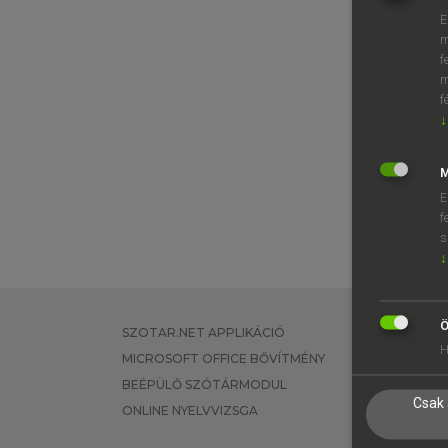
E
m
f
m
f
↓
M
E
f
s
↓
Ö
SZOTAR.NET APPLIKÁCIÓ
EGYÉNI FEL
H
MICROSOFT OFFICE BŐVÍTMÉNY
TANULÓKNA
BEÉPÜLŐ SZÓTÁRMODUL
OKTATÁSI I
Csak 
ONLINE NYELVVIZSGA
VÁLLALATI 