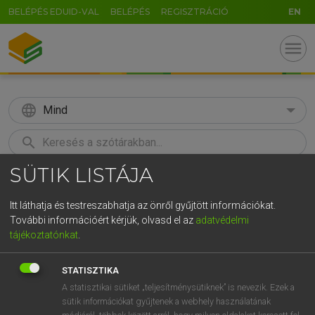
BELÉPÉS EDUID-VAL
BELÉPÉS
REGISZTRÁCIÓ
EN
menu
language
Mind
search
SÜTIK LISTÁJA
GR
KERESÉS
5
6
7
8
9
ö
ü
ó
Itt láthatja és testreszabhatja az önről gyűjtött információkat.
További információért kérjük, olvasd el az
adatvédelmi
r
t
z
u
i
o
p
ő
ú
TEGYEY IMRE
tájékoztatónkat
.
Magyar−latin szótár
g
h
j
k
l
é
á
ű
Ω
STATISZTIKA
v
b
n
m
,
.
-
AltGr
A statisztikai sütiket „teljesítménysütiknek” is nevezik. Ezek a
sütik információkat gyűjtenek a webhely használatának