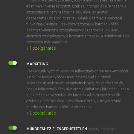
módjáról, többek között arról, hogy milyen oldalakat keresett fel
és milyen linkekre kattintott. Ezek az információk a felhasználó
VAN ELŐFIZETÉSED?
azonosítására nem használhatóak, mivel az adatok
összesítettek és anonimizáltak. Céljuk kizárólag a weboldal
Van előfizetésem a teljes szócikk megtekintéséhez.
funkcióinak javítása. Ezek közé tartoznak a harmadik féltől
származó elemzési szolgáltatásokhoz tartozó sütik; ilyen
BELÉPÉS
elemzési szolgáltatások a látogatóelemzések, a hőtérképek és a
közösségi médiaanalitika.
↓
1
szolgáltatás
MARKETING
Ezek a sütik nyomon követik a felhasználó online tevékenységét.
Az online tevékenységek megismerésével a hirdetők
NINCS ELŐFIZETÉSED?
relevánsabb reklámokat jeleníthetnek meg, és korlátozhatják,
Nincs regisztrációm és előfizetésem. A szótár 2 órás,
hogy a felhasználó hány alkalommal láthat egy hirdetést. Ezek a
díjmentes próbaverziójának elindításához regisztrálok és
sütik más szervezetekkel és hirdetőkkel is megoszthatják
belépek
.
ezeket az információkat. Ezek állandó sütik, amelyek szinte
mindig egy harmadik féltől származnak.
↓
2
szolgáltatás
REGISZTRÁCIÓ
MŰKÖDÉSHEZ ELENGEDHETETLEN
(mindig szükséges)