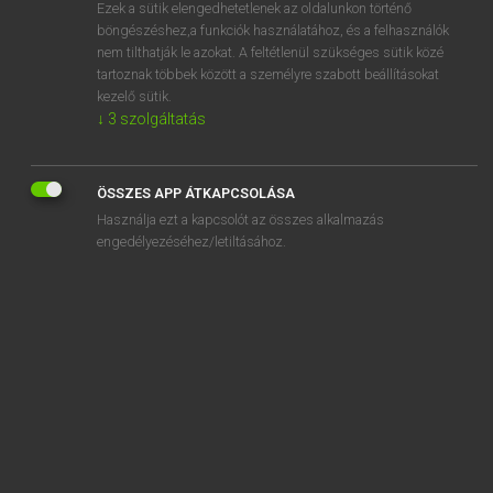
Ezek a sütik elengedhetetlenek az oldalunkon történő
böngészéshez,a funkciók használatához, és a felhasználók
nem tilthatják le azokat. A feltétlenül szükséges sütik közé
Tegyey Imre
tartoznak többek között a személyre szabott beállításokat
MAGYAR−LATIN SZÓTÁR
kezelő sütik.
↓
3
szolgáltatás
Kapcsolódó anyagok
korhadt
ÖSSZES APP ÁTKAPCSOLÁSA
korhatár
Használja ezt a kapcsolót az összes alkalmazás
kórház
engedélyezéséhez/letiltásához.
kórházi
korhű
Korinthus
kórkép
korkülönbség
korlát