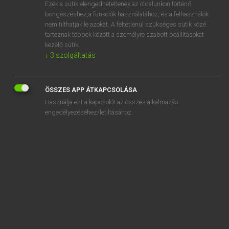
Ezek a sütik elengedhetetlenek az oldalunkon történő
böngészéshez,a funkciók használatához, és a felhasználók
nem tilthatják le azokat. A feltétlenül szükséges sütik közé
Tegyey Imre
tartoznak többek között a személyre szabott beállításokat
MAGYAR−LATIN SZÓTÁR
kezelő sütik.
↓
3
szolgáltatás
Kapcsolódó anyagok
koraszülés
ÖSSZES APP ÁTKAPCSOLÁSA
koraszülött
Használja ezt a kapcsolót az összes alkalmazás
koravén
engedélyezéséhez/letiltásához.
korbács
kórbonctan
korcs
korcsolya
korcsolyapálya
korcsolyázik