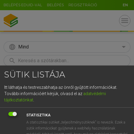
BELÉPÉS EDUID-VAL
BELÉPÉS
REGISZTRÁCIÓ
EN
menu
language
Mind
search
SÜTIK LISTÁJA
GR
KERESÉS
5
6
7
8
9
ö
ü
ó
Itt láthatja és testreszabhatja az önről gyűjtött információkat.
További információért kérjük, olvasd el az
adatvédelmi
r
t
z
u
i
o
p
ő
ú
TEGYEY IMRE
tájékoztatónkat
.
Magyar−latin szótár
g
h
j
k
l
é
á
ű
Ω
STATISZTIKA
v
b
n
m
,
.
-
AltGr
A statisztikai sütiket „teljesítménysütiknek” is nevezik. Ezek a
sütik információkat gyűjtenek a webhely használatának