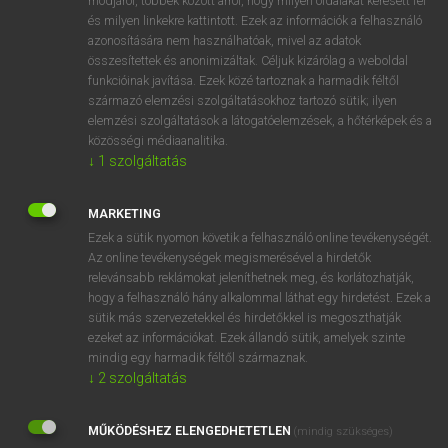
módjáról, többek között arról, hogy milyen oldalakat keresett fel
és milyen linkekre kattintott. Ezek az információk a felhasználó
VAN ELŐFIZETÉSED?
azonosítására nem használhatóak, mivel az adatok
összesítettek és anonimizáltak. Céljuk kizárólag a weboldal
Van előfizetésem a teljes szócikk megtekintéséhez.
funkcióinak javítása. Ezek közé tartoznak a harmadik féltől
származó elemzési szolgáltatásokhoz tartozó sütik; ilyen
BELÉPÉS
elemzési szolgáltatások a látogatóelemzések, a hőtérképek és a
közösségi médiaanalitika.
↓
1
szolgáltatás
MARKETING
Ezek a sütik nyomon követik a felhasználó online tevékenységét.
Az online tevékenységek megismerésével a hirdetők
NINCS ELŐFIZETÉSED?
relevánsabb reklámokat jeleníthetnek meg, és korlátozhatják,
Nincs regisztrációm és előfizetésem. A szótár 2 órás,
hogy a felhasználó hány alkalommal láthat egy hirdetést. Ezek a
díjmentes próbaverziójának elindításához regisztrálok és
sütik más szervezetekkel és hirdetőkkel is megoszthatják
belépek
.
ezeket az információkat. Ezek állandó sütik, amelyek szinte
mindig egy harmadik féltől származnak.
↓
2
szolgáltatás
REGISZTRÁCIÓ
MŰKÖDÉSHEZ ELENGEDHETETLEN
(mindig szükséges)