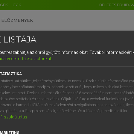
ÉGEK
GYIK
BELÉPÉS EDUID-V
ELŐZMÉNYEK
 LISTÁJA
és testreszabhatja az önről gyűjtött információkat.
További információért k
HU
DE
CN
FR
ES
IT
NL
RU
GR
adatvédelmi tájékoztatónkat
.
ARDT SÁNDOR, KONRÁD MIKLÓS
1
2
3
4
5
6
7
8
9
ar−francia nagyszótár
TATISZTIKA
q
w
e
r
t
z
u
i
 statisztikai sütiket „teljesítménysütiknek” is nevezik. Ezek a sütik információkat gy
ebhely használatának módjáról, többek között arról, hogy milyen oldalakat keresett 
a
s
d
f
g
h
j
k
l
é
inkekre kattintott. Ezek az információk a felhasználó azonosítására nem használható
datok összesítettek és anonimizáltak. Céljuk kizárólag a weboldal funkcióinak javít
í
y
x
c
v
b
n
m
,
.
artoznak a harmadik féltől származó elemzési szolgáltatásokhoz tartozó sütik; ilye
zolgáltatások a látogatóelemzések, a hőtérképek és a közösségi médiaanalitika.
VAN ELŐFIZETÉSED?
NINCS ELŐFIZETÉSED
1
szolgáltatás
előfizetésem a teljes szócikk
Nincs regisztrációm és előfiz
megtekintéséhez.
A szótár 2 órás, díjmente
MARKETING