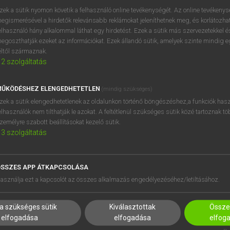
próbaverziójának elindítás
zek a sütik nyomon követik a felhasználó online tevékenységét. Az online tevékeny
BELÉPÉS
regisztrálok és
belépek
.
egismerésével a hirdetők relevánsabb reklámokat jeleníthetnek meg, és korlátozhat
elhasználó hány alkalommal láthat egy hirdetést. Ezek a sütik más szervezetekkel és
egoszthatják ezeket az információkat. Ezek állandó sütik, amelyek szinte mindig 
REGISZTRÁCIÓ
éltől származnak.
2
szolgáltatás
ŰKÖDÉSHEZ ELENGEDHETETLEN
(mindig szükséges)
zek a sütik elengedhetetlenek az oldalunkon történő böngészéshez,a funkciók hasz
elhasználók nem tilthatják le azokat. A feltétlenül szükséges sütik közé tartoznak t
zemélyre szabott beállításokat kezelő sütik.
3
szolgáltatás
SSZES APP ÁTKAPCSOLÁSA
HASZNÁLÓKNAK
SÚGÓ
asználja ezt a kapcsolót az összes alkalmazás engedélyezéséhez/letiltásához.
K
RÓLUNK
NTÉZMÉNYEKNEK
ELÉRHETŐSÉG
a szükséges sütik
Kiválasztottak
Összes
MEGOLDÁSOK
SÜTI BEÁLLÍTÁSOK
elfogadása
elfogadása
elfog