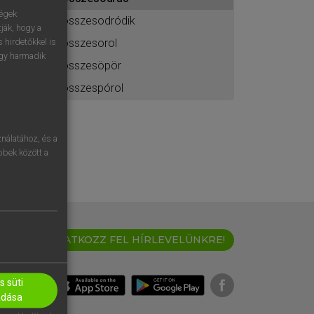
ához
ségek
összesodródik
ják, hogy a
összesorol
 hirdetőkkel is
egy harmadik
összesöpör
összespórol
nálatához, és a
öbbek között a
IRATKOZZ FEL HÍRLEVELÜNKRE!
 süti
adása