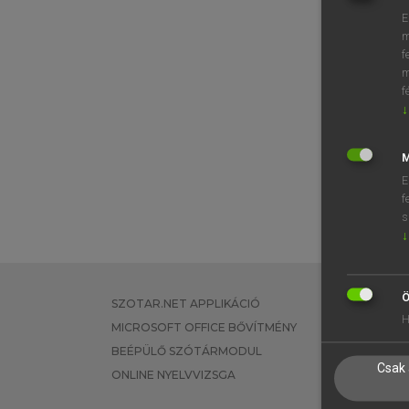
E
m
f
m
f
↓
M
E
f
s
↓
Ö
SZOTAR.NET APPLIKÁCIÓ
EGYÉNI FEL
H
MICROSOFT OFFICE BŐVÍTMÉNY
TANULÓKNA
BEÉPÜLŐ SZÓTÁRMODUL
OKTATÁSI I
Csak 
ONLINE NYELVVIZSGA
VÁLLALATI 