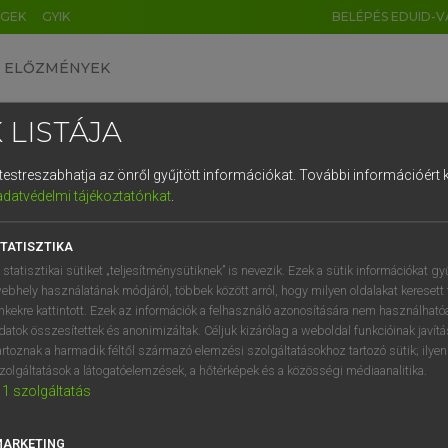
ÉGEK
GYIK
BELÉPÉS EDUID-V
ELŐZMÉNYEK
 LISTÁJA
és testreszabhatja az önről gyűjtött információkat.
További információért k
HU
DE
CN
FR
ES
IT
NL
RU
GR
adatvédelmi tájékoztatónkat
.
ARDT SÁNDOR, KONRÁD MIKLÓS
1
2
3
4
5
6
7
8
9
ar−francia nagyszótár
TATISZTIKA
q
w
e
r
t
z
u
i
 statisztikai sütiket „teljesítménysütiknek” is nevezik. Ezek a sütik információkat gy
ebhely használatának módjáról, többek között arról, hogy milyen oldalakat keresett 
a
s
d
f
g
h
j
k
l
é
inkekre kattintott. Ezek az információk a felhasználó azonosítására nem használható
datok összesítettek és anonimizáltak. Céljuk kizárólag a weboldal funkcióinak javít
í
y
x
c
v
b
n
m
,
.
artoznak a harmadik féltől származó elemzési szolgáltatásokhoz tartozó sütik; ilye
zolgáltatások a látogatóelemzések, a hőtérképek és a közösségi médiaanalitika.
VAN ELŐFIZETÉSED?
NINCS ELŐFIZETÉSED
1
szolgáltatás
előfizetésem a teljes szócikk
Nincs regisztrációm és előfiz
megtekintéséhez.
A szótár 2 órás, díjmente
MARKETING