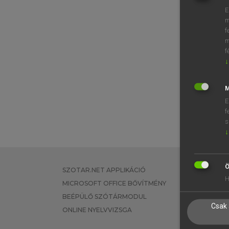
E
m
f
m
f
↓
M
E
f
s
↓
Ö
SZOTAR.NET APPLIKÁCIÓ
EGYÉNI FEL
H
MICROSOFT OFFICE BŐVÍTMÉNY
TANULÓKNA
BEÉPÜLŐ SZÓTÁRMODUL
OKTATÁSI I
Csak 
ONLINE NYELVVIZSGA
VÁLLALATI 