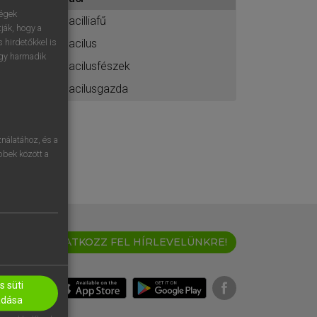
ához
ségek
bacilliafű
ják, hogy a
bacilus
 hirdetőkkel is
egy harmadik
bacilusfészek
bacilusgazda
nálatához, és a
öbbek között a
IRATKOZZ FEL HÍRLEVELÜNKRE!
 süti
adása