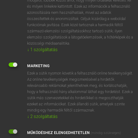
módjáról, többek között arról, hogy milyen oldalakat keresett fel
és milyen linkekre kattintott. Ezek az információk a felhasználó
VAN ELŐFIZETÉSED?
azonosítására nem használhatóak, mivel az adatok
összesítettek és anonimizáltak. Céljuk kizárólag a weboldal
Van előfizetésem a teljes szócikk megtekintéséhez.
funkcióinak javítása. Ezek közé tartoznak a harmadik féltől
származó elemzési szolgáltatásokhoz tartozó sütik; ilyen
BELÉPÉS
elemzési szolgáltatások a látogatóelemzések, a hőtérképek és a
közösségi médiaanalitika.
↓
1
szolgáltatás
MARKETING
Ezek a sütik nyomon követik a felhasználó online tevékenységét.
Az online tevékenységek megismerésével a hirdetők
NINCS ELŐFIZETÉSED?
relevánsabb reklámokat jeleníthetnek meg, és korlátozhatják,
Nincs regisztrációm és előfizetésem. A szótár 2 órás,
hogy a felhasználó hány alkalommal láthat egy hirdetést. Ezek a
díjmentes próbaverziójának elindításához regisztrálok és
sütik más szervezetekkel és hirdetőkkel is megoszthatják
belépek
.
ezeket az információkat. Ezek állandó sütik, amelyek szinte
mindig egy harmadik féltől származnak.
↓
2
szolgáltatás
REGISZTRÁCIÓ
MŰKÖDÉSHEZ ELENGEDHETETLEN
(mindig szükséges)