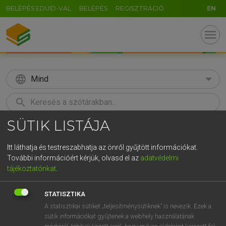
BELÉPÉS EDUID-VAL
BELÉPÉS
REGISZTRÁCIÓ
EN
menu
language
Mind
search
SÜTIK LISTÁJA
GR
KERESÉS
5
6
7
8
9
ö
ü
ó
Itt láthatja és testreszabhatja az önről gyűjtött információkat.
További információért kérjük, olvasd el az
adatvédelmi
r
t
z
u
i
o
p
ő
ú
ECKHARDT SÁNDOR, KONRÁD MIKLÓS
tájékoztatónkat
.
Magyar−francia nagyszótár
g
h
j
k
l
é
á
ű
Ω
STATISZTIKA
v
b
n
m
,
.
-
AltGr
A statisztikai sütiket „teljesítménysütiknek” is nevezik. Ezek a
sütik információkat gyűjtenek a webhely használatának