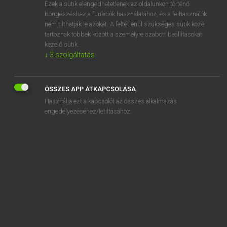
Ezek a sütik elengedhetetlenek az oldalunkon történő
böngészéshez,a funkciók használatához, és a felhasználók
nem tilthatják le azokat. A feltétlenül szükséges sütik közé
Eckhardt Sándor, Konrád Miklós
tartoznak többek között a személyre szabott beállításokat
MAGYAR−FRANCIA NAGYSZÓTÁR
kezelő sütik.
↓
3
szolgáltatás
Kapcsolódó anyagok
babusgat
ÖSSZES APP ÁTKAPCSOLÁSA
babusgatás
Használja ezt a kapcsolót az összes alkalmazás
babuska
engedélyezéséhez/letiltásához.
babysitter
babzsizsik
baccara
bacchanália
bacchánsnő
bacchikus