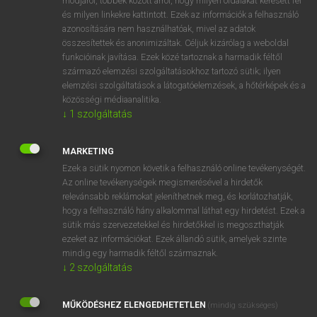
módjáról, többek között arról, hogy milyen oldalakat keresett fel
és milyen linkekre kattintott. Ezek az információk a felhasználó
VAN ELŐFIZETÉSED?
azonosítására nem használhatóak, mivel az adatok
összesítettek és anonimizáltak. Céljuk kizárólag a weboldal
Van előfizetésem a teljes szócikk megtekintéséhez.
funkcióinak javítása. Ezek közé tartoznak a harmadik féltől
származó elemzési szolgáltatásokhoz tartozó sütik; ilyen
BELÉPÉS
elemzési szolgáltatások a látogatóelemzések, a hőtérképek és a
közösségi médiaanalitika.
↓
1
szolgáltatás
MARKETING
Ezek a sütik nyomon követik a felhasználó online tevékenységét.
Az online tevékenységek megismerésével a hirdetők
NINCS ELŐFIZETÉSED?
relevánsabb reklámokat jeleníthetnek meg, és korlátozhatják,
Nincs regisztrációm és előfizetésem. A szótár 2 órás,
hogy a felhasználó hány alkalommal láthat egy hirdetést. Ezek a
díjmentes próbaverziójának elindításához regisztrálok és
sütik más szervezetekkel és hirdetőkkel is megoszthatják
belépek
.
ezeket az információkat. Ezek állandó sütik, amelyek szinte
mindig egy harmadik féltől származnak.
↓
2
szolgáltatás
REGISZTRÁCIÓ
MŰKÖDÉSHEZ ELENGEDHETETLEN
(mindig szükséges)