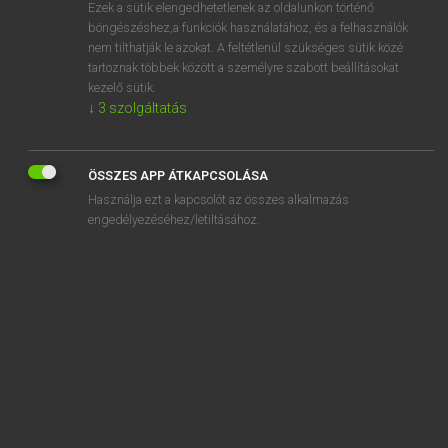
Ezek a sütik elengedhetetlenek az oldalunkon történő
böngészéshez,a funkciók használatához, és a felhasználók
nem tilthatják le azokat. A feltétlenül szükséges sütik közé
Eckhardt Sándor, Konrád Miklós
tartoznak többek között a személyre szabott beállításokat
MAGYAR−FRANCIA NAGYSZÓTÁR
kezelő sütik.
↓
3
szolgáltatás
Kapcsolódó anyagok
bábafésű
ÖSSZES APP ÁTKAPCSOLÁSA
babaház
Használja ezt a kapcsolót az összes alkalmazás
bábakalács
engedélyezéséhez/letiltásához.
babakelengye
bábaképző-intézet
babakesztyű
babakocsi
babakonyha
babakrém