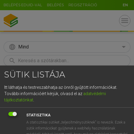
BELÉPÉS EDUID-VAL
BELÉPÉS
REGISZTRÁCIÓ
EN
menu
language
Mind
search
SÜTIK LISTÁJA
U
GR
KERESÉS
5
6
7
8
9
ö
ü
ó
Itt láthatja és testreszabhatja az önről gyűjtött információkat.
További információért kérjük, olvasd el az
adatvédelmi
r
t
z
u
i
o
p
ő
ú
ECKHARDT SÁNDOR, KONRÁD MIKLÓS
tájékoztatónkat
.
Magyar−francia nagyszótár
g
h
j
k
l
é
á
ű
Ω
STATISZTIKA
v
b
n
m
,
.
-
AltGr
A statisztikai sütiket „teljesítménysütiknek” is nevezik. Ezek a
sütik információkat gyűjtenek a webhely használatának