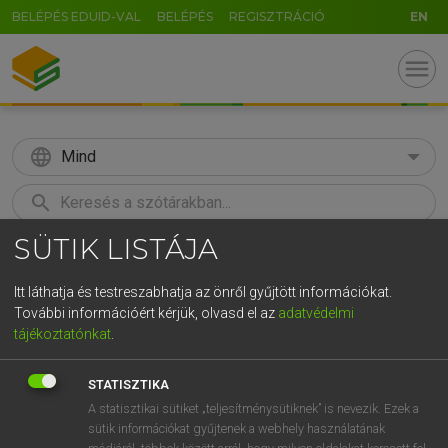
BELÉPÉS EDUID-VAL
BELÉPÉS
REGISZTRÁCIÓ
EN
menu
language
Mind
search
SÜTIK LISTÁJA
GR
KERESÉS
5
6
7
8
9
ö
ü
ó
Itt láthatja és testreszabhatja az önről gyűjtött információkat.
További információért kérjük, olvasd el az
adatvédelmi
r
t
z
u
i
o
p
ő
ú
ECKHARDT SÁNDOR, KONRÁD MIKLÓS
tájékoztatónkat
.
Magyar−francia nagyszótár
g
h
j
k
l
é
á
ű
Ω
STATISZTIKA
v
b
n
m
,
.
-
AltGr
A statisztikai sütiket „teljesítménysütiknek” is nevezik. Ezek a
sütik információkat gyűjtenek a webhely használatának