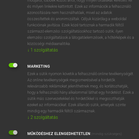
módjáról, többek között arról, hogy milyen oldalakat keresett fel
és milyen linkekre kattintott. Ezek az információk a felhasználó
VAN ELŐFIZETÉSED?
azonosítására nem használhatóak, mivel az adatok
összesítettek és anonimizáltak. Céljuk kizárólag a weboldal
Van előfizetésem a teljes szócikk megtekintéséhez.
funkcióinak javítása. Ezek közé tartoznak a harmadik féltől
származó elemzési szolgáltatásokhoz tartozó sütik; ilyen
BELÉPÉS
elemzési szolgáltatások a látogatóelemzések, a hőtérképek és a
közösségi médiaanalitika.
↓
1
szolgáltatás
MARKETING
Ezek a sütik nyomon követik a felhasználó online tevékenységét.
Az online tevékenységek megismerésével a hirdetők
NINCS ELŐFIZETÉSED?
relevánsabb reklámokat jeleníthetnek meg, és korlátozhatják,
Nincs regisztrációm és előfizetésem. A szótár 2 órás,
hogy a felhasználó hány alkalommal láthat egy hirdetést. Ezek a
díjmentes próbaverziójának elindításához regisztrálok és
sütik más szervezetekkel és hirdetőkkel is megoszthatják
belépek
.
ezeket az információkat. Ezek állandó sütik, amelyek szinte
mindig egy harmadik féltől származnak.
↓
2
szolgáltatás
REGISZTRÁCIÓ
MŰKÖDÉSHEZ ELENGEDHETETLEN
(mindig szükséges)