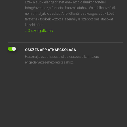
Ezek a sütik elengedhetetlenek az oldalunkon történő
böngészéshez,a funkciók használatához, és a felhasználók
nem tilthatják le azokat. A feltétlenül szükséges sütik közé
Eckhardt Sándor, Konrád Miklós
tartoznak többek között a személyre szabott beállításokat
MAGYAR−FRANCIA NAGYSZÓTÁR
kezelő sütik.
↓
3
szolgáltatás
Kapcsolódó anyagok
babaápolási
ÖSSZES APP ÁTKAPCSOLÁSA
babaarc
Használja ezt a kapcsolót az összes alkalmazás
babaarcú
engedélyezéséhez/letiltásához.
bábaasszony
babacipő
babácska
babaedény
babafejkötő
bábafésű