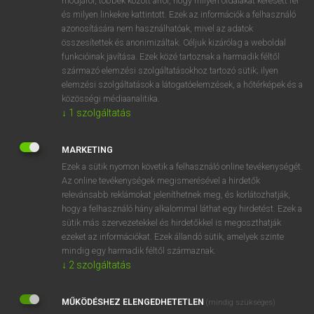
módjáról, többek között arról, hogy milyen oldalakat keresett fel
és milyen linkekre kattintott. Ezek az információk a felhasználó
VAN ELŐFIZETÉSED?
azonosítására nem használhatóak, mivel az adatok
összesítettek és anonimizáltak. Céljuk kizárólag a weboldal
Van előfizetésem a teljes szócikk megtekintéséhez.
funkcióinak javítása. Ezek közé tartoznak a harmadik féltől
származó elemzési szolgáltatásokhoz tartozó sütik; ilyen
BELÉPÉS
elemzési szolgáltatások a látogatóelemzések, a hőtérképek és a
közösségi médiaanalitika.
↓
1
szolgáltatás
MARKETING
Ezek a sütik nyomon követik a felhasználó online tevékenységét.
Az online tevékenységek megismerésével a hirdetők
NINCS ELŐFIZETÉSED?
relevánsabb reklámokat jeleníthetnek meg, és korlátozhatják,
Nincs regisztrációm és előfizetésem. A szótár 2 órás,
hogy a felhasználó hány alkalommal láthat egy hirdetést. Ezek a
díjmentes próbaverziójának elindításához regisztrálok és
sütik más szervezetekkel és hirdetőkkel is megoszthatják
belépek
.
ezeket az információkat. Ezek állandó sütik, amelyek szinte
mindig egy harmadik féltől származnak.
↓
2
szolgáltatás
REGISZTRÁCIÓ
MŰKÖDÉSHEZ ELENGEDHETETLEN
(mindig szükséges)