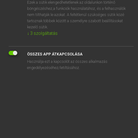
Ezek a sütik elengedhetetlenek az oldalunkon történő
böngészéshez,a funkciók használatához, és a felhasználók
nem tilthatják le azokat. A feltétlenül szükséges sütik közé
Eckhardt Sándor, Konrád Miklós
tartoznak többek között a személyre szabott beállításokat
MAGYAR−FRANCIA NAGYSZÓTÁR
kezelő sütik.
↓
3
szolgáltatás
Kapcsolódó anyagok
megfékezhető
ÖSSZES APP ÁTKAPCSOLÁSA
megfékező
Használja ezt a kapcsolót az összes alkalmazás
megfekszik
engedélyezéséhez/letiltásához.
megfeledkezés
megfeledkezik
megfelel
megfelelés
megfelelő
megfelelően