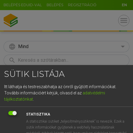
BELÉPÉS EDUID-VAL
BELÉPÉS
REGISZTRÁCIÓ
EN
menu
language
Mind
search
SÜTIK LISTÁJA
GR
KERESÉS
5
6
7
8
9
ö
ü
ó
Itt láthatja és testreszabhatja az önről gyűjtött információkat.
További információért kérjük, olvasd el az
adatvédelmi
r
t
z
u
i
o
p
ő
ú
ECKHARDT SÁNDOR, KONRÁD MIKLÓS
tájékoztatónkat
.
Magyar−francia nagyszótár
g
h
j
k
l
é
á
ű
Ω
STATISZTIKA
v
b
n
m
,
.
-
AltGr
A statisztikai sütiket „teljesítménysütiknek” is nevezik. Ezek a
sütik információkat gyűjtenek a webhely használatának