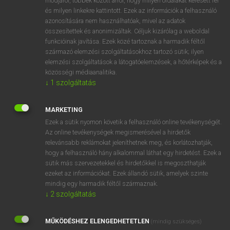
módjáról, többek között arról, hogy milyen oldalakat keresett fel
és milyen linkekre kattintott. Ezek az információk a felhasználó
VAN ELŐFIZETÉSED?
azonosítására nem használhatóak, mivel az adatok
összesítettek és anonimizáltak. Céljuk kizárólag a weboldal
Van előfizetésem a teljes szócikk megtekintéséhez.
funkcióinak javítása. Ezek közé tartoznak a harmadik féltől
származó elemzési szolgáltatásokhoz tartozó sütik; ilyen
BELÉPÉS
elemzési szolgáltatások a látogatóelemzések, a hőtérképek és a
közösségi médiaanalitika.
↓
1
szolgáltatás
MARKETING
Ezek a sütik nyomon követik a felhasználó online tevékenységét.
Az online tevékenységek megismerésével a hirdetők
NINCS ELŐFIZETÉSED?
relevánsabb reklámokat jeleníthetnek meg, és korlátozhatják,
Nincs regisztrációm és előfizetésem. A szótár 2 órás,
hogy a felhasználó hány alkalommal láthat egy hirdetést. Ezek a
díjmentes próbaverziójának elindításához regisztrálok és
sütik más szervezetekkel és hirdetőkkel is megoszthatják
belépek
.
ezeket az információkat. Ezek állandó sütik, amelyek szinte
mindig egy harmadik féltől származnak.
↓
2
szolgáltatás
REGISZTRÁCIÓ
MŰKÖDÉSHEZ ELENGEDHETETLEN
(mindig szükséges)