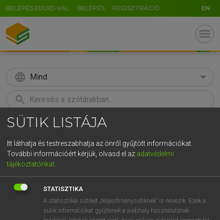
BELÉPÉS EDUID-VAL
BELÉPÉS
REGISZTRÁCIÓ
EN
menu
language
Mind
search
SÜTIK LISTÁJA
GR
KERESÉS
5
6
7
8
9
ö
ü
ó
Itt láthatja és testreszabhatja az önről gyűjtött információkat.
További információért kérjük, olvasd el az
adatvédelmi
r
t
z
u
i
o
p
ő
ú
ECKHARDT SÁNDOR, KONRÁD MIKLÓS
tájékoztatónkat
.
Magyar−francia nagyszótár
g
h
j
k
l
é
á
ű
Ω
STATISZTIKA
v
b
n
m
,
.
-
AltGr
A statisztikai sütiket „teljesítménysütiknek” is nevezik. Ezek a
sütik információkat gyűjtenek a webhely használatának