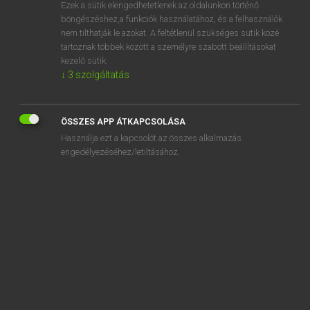
Ezek a sütik elengedhetetlenek az oldalunkon történő
böngészéshez,a funkciók használatához, és a felhasználók
nem tilthatják le azokat. A feltétlenül szükséges sütik közé
Eckhardt Sándor, Konrád Miklós
tartoznak többek között a személyre szabott beállításokat
MAGYAR−FRANCIA NAGYSZÓTÁR
kezelő sütik.
↓
3
szolgáltatás
Kapcsolódó anyagok
leszigetel
ÖSSZES APP ÁTKAPCSOLÁSA
leszigorlatozik
Használja ezt a kapcsolót az összes alkalmazás
leszíjaz
engedélyezéséhez/letiltásához.
leszínel
leszív
leszivárgás
leszivárog
leszívás
leszívó