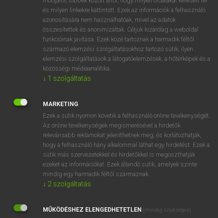
módjáról, többek között arról, hogy milyen oldalakat keresett fel
és milyen linkekre kattintott. Ezek az információk a felhasználó
VAN ELŐFIZETÉSED?
azonosítására nem használhatóak, mivel az adatok
összesítettek és anonimizáltak. Céljuk kizárólag a weboldal
Van előfizetésem a teljes szócikk megtekintéséhez.
funkcióinak javítása. Ezek közé tartoznak a harmadik féltől
származó elemzési szolgáltatásokhoz tartozó sütik; ilyen
BELÉPÉS
elemzési szolgáltatások a látogatóelemzések, a hőtérképek és a
közösségi médiaanalitika.
↓
1
szolgáltatás
MARKETING
Ezek a sütik nyomon követik a felhasználó online tevékenységét.
Az online tevékenységek megismerésével a hirdetők
NINCS ELŐFIZETÉSED?
relevánsabb reklámokat jeleníthetnek meg, és korlátozhatják,
Nincs regisztrációm és előfizetésem. A szótár 2 órás,
hogy a felhasználó hány alkalommal láthat egy hirdetést. Ezek a
díjmentes próbaverziójának elindításához regisztrálok és
sütik más szervezetekkel és hirdetőkkel is megoszthatják
belépek
.
ezeket az információkat. Ezek állandó sütik, amelyek szinte
mindig egy harmadik féltől származnak.
↓
2
szolgáltatás
REGISZTRÁCIÓ
MŰKÖDÉSHEZ ELENGEDHETETLEN
(mindig szükséges)