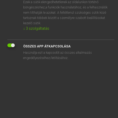
Ezek a sütik elengedhetetlenek az oldalunkon történő
böngészéshez,a funkciók használatához, és a felhasználók
nem tilthatják le azokat. A feltétlenül szükséges sütik közé
Eckhardt Sándor, Konrád Miklós
tartoznak többek között a személyre szabott beállításokat
MAGYAR−FRANCIA NAGYSZÓTÁR
kezelő sütik.
↓
3
szolgáltatás
Kapcsolódó anyagok
leszerszámoz
ÖSSZES APP ÁTKAPCSOLÁSA
leszerszámozás
Használja ezt a kapcsolót az összes alkalmazás
leszerződés
engedélyezéséhez/letiltásához.
leszerződik
leszerződtet
leszí
leszid
leszidás
leszigetel