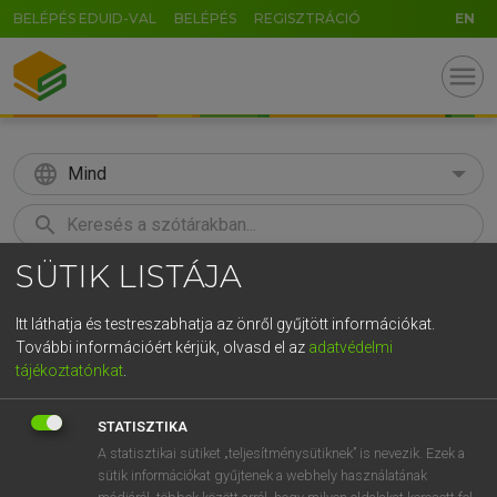
BELÉPÉS EDUID-VAL
BELÉPÉS
REGISZTRÁCIÓ
EN
menu
language
Mind
search
SÜTIK LISTÁJA
GR
KERESÉS
5
6
7
8
9
ö
ü
ó
Itt láthatja és testreszabhatja az önről gyűjtött információkat.
További információért kérjük, olvasd el az
adatvédelmi
r
t
z
u
i
o
p
ő
ú
ECKHARDT SÁNDOR, KONRÁD MIKLÓS
tájékoztatónkat
.
Magyar−francia nagyszótár
g
h
j
k
l
é
á
ű
Ω
STATISZTIKA
v
b
n
m
,
.
-
AltGr
A statisztikai sütiket „teljesítménysütiknek” is nevezik. Ezek a
sütik információkat gyűjtenek a webhely használatának