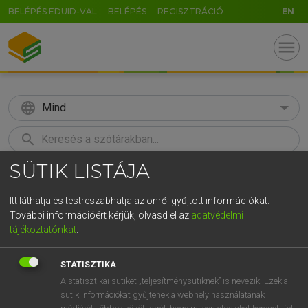
BELÉPÉS EDUID-VAL
BELÉPÉS
REGISZTRÁCIÓ
EN
menu
language
Mind
search
SÜTIK LISTÁJA
GR
KERESÉS
5
6
7
8
9
ö
ü
ó
Itt láthatja és testreszabhatja az önről gyűjtött információkat.
További információért kérjük, olvasd el az
adatvédelmi
r
t
z
u
i
o
p
ő
ú
ECKHARDT SÁNDOR, KONRÁD MIKLÓS
tájékoztatónkat
.
Magyar−francia nagyszótár
g
h
j
k
l
é
á
ű
Ω
STATISZTIKA
v
b
n
m
,
.
-
AltGr
A statisztikai sütiket „teljesítménysütiknek” is nevezik. Ezek a
sütik információkat gyűjtenek a webhely használatának