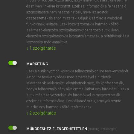
módjáról, többek között arról, hogy milyen oldalakat keresett fel
és milyen linkekre kattintott. Ezek az információk a felhasználó
VAN ELŐFIZETÉSED?
azonosítására nem használhatóak, mivel az adatok
összesítettek és anonimizáltak. Céljuk kizárólag a weboldal
Van előfizetésem a teljes szócikk megtekintéséhez.
funkcióinak javítása. Ezek közé tartoznak a harmadik féltől
származó elemzési szolgáltatásokhoz tartozó sütik; ilyen
BELÉPÉS
elemzési szolgáltatások a látogatóelemzések, a hőtérképek és a
közösségi médiaanalitika.
↓
1
szolgáltatás
MARKETING
Ezek a sütik nyomon követik a felhasználó online tevékenységét.
Az online tevékenységek megismerésével a hirdetők
NINCS ELŐFIZETÉSED?
relevánsabb reklámokat jeleníthetnek meg, és korlátozhatják,
Nincs regisztrációm és előfizetésem. A szótár 2 órás,
hogy a felhasználó hány alkalommal láthat egy hirdetést. Ezek a
díjmentes próbaverziójának elindításához regisztrálok és
sütik más szervezetekkel és hirdetőkkel is megoszthatják
belépek
.
ezeket az információkat. Ezek állandó sütik, amelyek szinte
mindig egy harmadik féltől származnak.
↓
2
szolgáltatás
REGISZTRÁCIÓ
MŰKÖDÉSHEZ ELENGEDHETETLEN
(mindig szükséges)