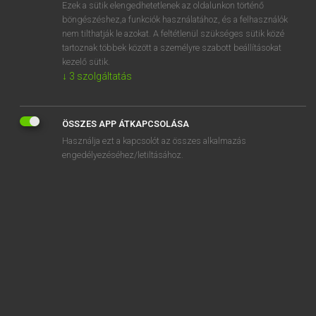
Ezek a sütik elengedhetetlenek az oldalunkon történő
böngészéshez,a funkciók használatához, és a felhasználók
nem tilthatják le azokat. A feltétlenül szükséges sütik közé
Eckhardt Sándor, Konrád Miklós
tartoznak többek között a személyre szabott beállításokat
MAGYAR−FRANCIA NAGYSZÓTÁR
kezelő sütik.
↓
3
szolgáltatás
Kapcsolódó anyagok
körömvágó
ÖSSZES APP ÁTKAPCSOLÁSA
körömvirág
Használja ezt a kapcsolót az összes alkalmazás
körönd
engedélyezéséhez/letiltásához.
körös-körül
köröspont
körötte
köröz
körözés
körözőlevél