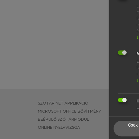
E
m
f
m
f
↓
M
E
f
s
↓
Ö
SZOTAR.NET APPLIKÁCIÓ
EGYÉNI FEL
H
MICROSOFT OFFICE BŐVÍTMÉNY
TANULÓKNA
BEÉPÜLŐ SZÓTÁRMODUL
OKTATÁSI I
Csak 
ONLINE NYELVVIZSGA
VÁLLALATI 