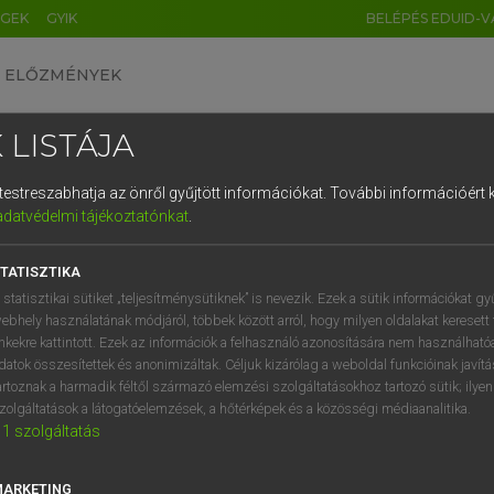
ÉGEK
GYIK
BELÉPÉS EDUID-V
ELŐZMÉNYEK
 LISTÁJA
és testreszabhatja az önről gyűjtött információkat.
További információért k
HU
DE
CN
FR
ES
IT
NL
RU
GR
adatvédelmi tájékoztatónkat
.
ARDT SÁNDOR, KONRÁD MIKLÓS
1
2
3
4
5
6
7
8
9
ar−francia nagyszótár
TATISZTIKA
q
w
e
r
t
z
u
i
 statisztikai sütiket „teljesítménysütiknek” is nevezik. Ezek a sütik információkat gy
ebhely használatának módjáról, többek között arról, hogy milyen oldalakat keresett 
a
s
d
f
g
h
j
k
l
é
inkekre kattintott. Ezek az információk a felhasználó azonosítására nem használható
datok összesítettek és anonimizáltak. Céljuk kizárólag a weboldal funkcióinak javít
í
y
x
c
v
b
n
m
,
.
artoznak a harmadik féltől származó elemzési szolgáltatásokhoz tartozó sütik; ilye
zolgáltatások a látogatóelemzések, a hőtérképek és a közösségi médiaanalitika.
VAN ELŐFIZETÉSED?
NINCS ELŐFIZETÉSED
1
szolgáltatás
előfizetésem a teljes szócikk
Nincs regisztrációm és előfiz
megtekintéséhez.
A szótár 2 órás, díjmente
MARKETING