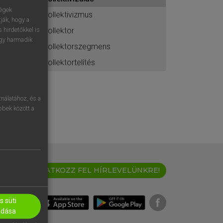
ához
ségek
kollektivizmus
ják, hogy a
kollektor
 hirdetőkkel is
egy harmadik
kollektorszegmens
kollektortelítés
nálatához, és a
öbbek között a
IRATKOZZ FEL HÍRLEVELÜNKRE!
 süti
adása