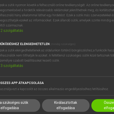
próbaverziójának elindítás
zek a sütik nyomon követik a felhasználó online tevékenységét. Az online tevékeny
BELÉPÉS
regisztrálok és
belépek
.
egismerésével a hirdetők relevánsabb reklámokat jeleníthetnek meg, és korlátozhat
elhasználó hány alkalommal láthat egy hirdetést. Ezek a sütik más szervezetekkel és
egoszthatják ezeket az információkat. Ezek állandó sütik, amelyek szinte mindig 
REGISZTRÁCIÓ
éltől származnak.
2
szolgáltatás
ŰKÖDÉSHEZ ELENGEDHETETLEN
(mindig szükséges)
zek a sütik elengedhetetlenek az oldalunkon történő böngészéshez,a funkciók hasz
elhasználók nem tilthatják le azokat. A feltétlenül szükséges sütik közé tartoznak t
zemélyre szabott beállításokat kezelő sütik.
3
szolgáltatás
SSZES APP ÁTKAPCSOLÁSA
HASZNÁLÓKNAK
SÚGÓ
asználja ezt a kapcsolót az összes alkalmazás engedélyezéséhez/letiltásához.
K
RÓLUNK
NTÉZMÉNYEKNEK
ELÉRHETŐSÉG
a szükséges sütik
Kiválasztottak
Összes
MEGOLDÁSOK
SÜTI BEÁLLÍTÁSOK
elfogadása
elfogadása
elfog