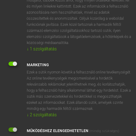
módjáról, többek között arról, hogy milyen oldalakat keresett fel
és milyen linkekre kattintott. Ezek az információk a felhasználó
VAN ELŐFIZETÉSED?
azonosítására nem használhatóak, mivel az adatok
összesítettek és anonimizáltak. Céljuk kizárólag a weboldal
Van előfizetésem a teljes szócikk megtekintéséhez.
funkcióinak javítása. Ezek közé tartoznak a harmadik féltől
származó elemzési szolgáltatásokhoz tartozó sütik; ilyen
BELÉPÉS
elemzési szolgáltatások a látogatóelemzések, a hőtérképek és a
közösségi médiaanalitika.
↓
1
szolgáltatás
MARKETING
Ezek a sütik nyomon követik a felhasználó online tevékenységét.
Az online tevékenységek megismerésével a hirdetők
NINCS ELŐFIZETÉSED?
relevánsabb reklámokat jeleníthetnek meg, és korlátozhatják,
Nincs regisztrációm és előfizetésem. A szótár 2 órás,
hogy a felhasználó hány alkalommal láthat egy hirdetést. Ezek a
díjmentes próbaverziójának elindításához regisztrálok és
sütik más szervezetekkel és hirdetőkkel is megoszthatják
belépek
.
ezeket az információkat. Ezek állandó sütik, amelyek szinte
mindig egy harmadik féltől származnak.
↓
2
szolgáltatás
REGISZTRÁCIÓ
MŰKÖDÉSHEZ ELENGEDHETETLEN
(mindig szükséges)