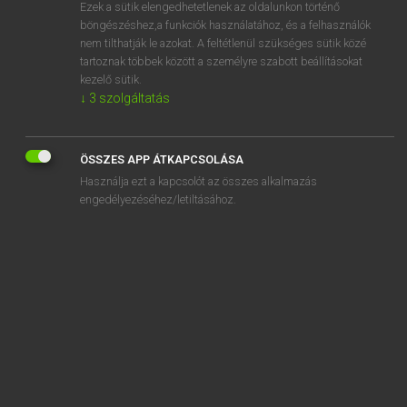
Ezek a sütik elengedhetetlenek az oldalunkon történő
böngészéshez,a funkciók használatához, és a felhasználók
nem tilthatják le azokat. A feltétlenül szükséges sütik közé
Eckhardt Sándor, Konrád Miklós
tartoznak többek között a személyre szabott beállításokat
MAGYAR−FRANCIA NAGYSZÓTÁR
kezelő sütik.
↓
3
szolgáltatás
Kapcsolódó anyagok
kollégista
ÖSSZES APP ÁTKAPCSOLÁSA
kollégium
Használja ezt a kapcsolót az összes alkalmazás
kollégiumi
engedélyezéséhez/letiltásához.
kollekció
kollekta
kollektív
kollektíva
kollektívan
kollektivista