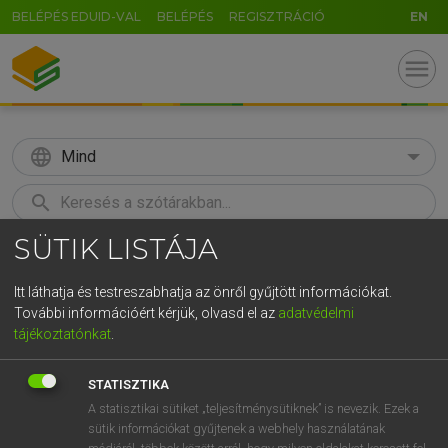
BELÉPÉS EDUID-VAL
BELÉPÉS
REGISZTRÁCIÓ
EN
menu
language
Mind
search
SÜTIK LISTÁJA
GR
KERESÉS
5
6
7
8
9
ö
ü
ó
Itt láthatja és testreszabhatja az önről gyűjtött információkat.
További információért kérjük, olvasd el az
adatvédelmi
r
t
z
u
i
o
p
ő
ú
ECKHARDT SÁNDOR, KONRÁD MIKLÓS
tájékoztatónkat
.
Magyar−francia nagyszótár
g
h
j
k
l
é
á
ű
Ω
STATISZTIKA
v
b
n
m
,
.
-
AltGr
A statisztikai sütiket „teljesítménysütiknek” is nevezik. Ezek a
sütik információkat gyűjtenek a webhely használatának