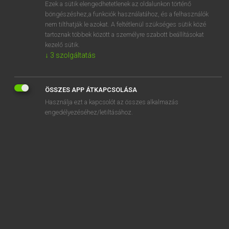
Ezek a sütik elengedhetetlenek az oldalunkon történő
böngészéshez,a funkciók használatához, és a felhasználók
nem tilthatják le azokat. A feltétlenül szükséges sütik közé
Eckhardt Sándor, Konrád Miklós
tartoznak többek között a személyre szabott beállításokat
MAGYAR−FRANCIA NAGYSZÓTÁR
kezelő sütik.
↓
3
szolgáltatás
Kapcsolódó anyagok
kimeríthetetlen
ÖSSZES APP ÁTKAPCSOLÁSA
kimeríthetetlenség
Használja ezt a kapcsolót az összes alkalmazás
kimeríthető
engedélyezéséhez/letiltásához.
kimerítő
kimerítően
kimérőasztal
kimért
kimérten
kimértség