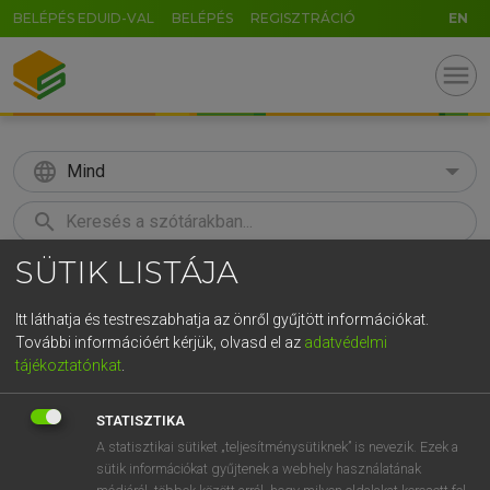
BELÉPÉS EDUID-VAL
BELÉPÉS
REGISZTRÁCIÓ
EN
menu
language
Mind
search
SÜTIK LISTÁJA
GR
KERESÉS
5
6
7
8
9
ö
ü
ó
Itt láthatja és testreszabhatja az önről gyűjtött információkat.
További információért kérjük, olvasd el az
adatvédelmi
r
t
z
u
i
o
p
ő
ú
ECKHARDT SÁNDOR, KONRÁD MIKLÓS
tájékoztatónkat
.
Magyar−francia nagyszótár
g
h
j
k
l
é
á
ű
Ω
STATISZTIKA
v
b
n
m
,
.
-
AltGr
A statisztikai sütiket „teljesítménysütiknek” is nevezik. Ezek a
sütik információkat gyűjtenek a webhely használatának