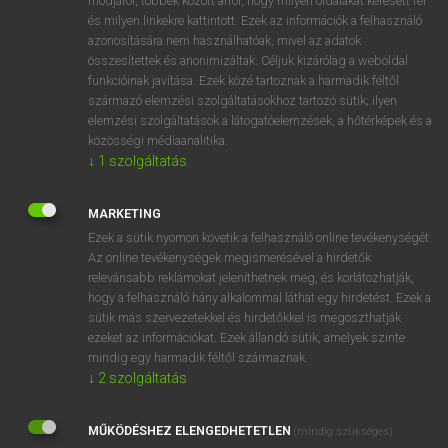
módjáról, többek között arról, hogy milyen oldalakat keresett fel
és milyen linkekre kattintott. Ezek az információk a felhasználó
VAN ELŐFIZETÉSED?
azonosítására nem használhatóak, mivel az adatok
összesítettek és anonimizáltak. Céljuk kizárólag a weboldal
Van előfizetésem a teljes szócikk megtekintéséhez.
funkcióinak javítása. Ezek közé tartoznak a harmadik féltől
származó elemzési szolgáltatásokhoz tartozó sütik; ilyen
BELÉPÉS
elemzési szolgáltatások a látogatóelemzések, a hőtérképek és a
közösségi médiaanalitika.
↓
1
szolgáltatás
MARKETING
Ezek a sütik nyomon követik a felhasználó online tevékenységét.
Az online tevékenységek megismerésével a hirdetők
NINCS ELŐFIZETÉSED?
relevánsabb reklámokat jeleníthetnek meg, és korlátozhatják,
Nincs regisztrációm és előfizetésem. A szótár 2 órás,
hogy a felhasználó hány alkalommal láthat egy hirdetést. Ezek a
díjmentes próbaverziójának elindításához regisztrálok és
sütik más szervezetekkel és hirdetőkkel is megoszthatják
belépek
.
ezeket az információkat. Ezek állandó sütik, amelyek szinte
mindig egy harmadik féltől származnak.
↓
2
szolgáltatás
REGISZTRÁCIÓ
MŰKÖDÉSHEZ ELENGEDHETETLEN
(mindig szükséges)