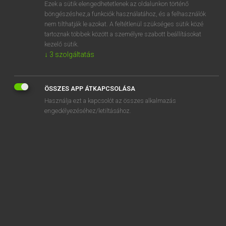
Ezek a sütik elengedhetetlenek az oldalunkon történő
böngészéshez,a funkciók használatához, és a felhasználók
nem tilthatják le azokat. A feltétlenül szükséges sütik közé
Eckhardt Sándor, Konrád Miklós
tartoznak többek között a személyre szabott beállításokat
MAGYAR−FRANCIA NAGYSZÓTÁR
kezelő sütik.
↓
3
szolgáltatás
Kapcsolódó anyagok
kiegészítőként
ÖSSZES APP ÁTKAPCSOLÁSA
kiegészül
Használja ezt a kapcsolót az összes alkalmazás
kiegészülés
engedélyezéséhez/letiltásához.
kiéget
kiégetés
kiégetési
kiégető
kiégett
kiegyenesedés