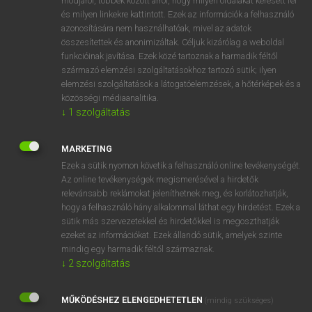
módjáról, többek között arról, hogy milyen oldalakat keresett fel
és milyen linkekre kattintott. Ezek az információk a felhasználó
VAN ELŐFIZETÉSED?
azonosítására nem használhatóak, mivel az adatok
összesítettek és anonimizáltak. Céljuk kizárólag a weboldal
Van előfizetésem a teljes szócikk megtekintéséhez.
funkcióinak javítása. Ezek közé tartoznak a harmadik féltől
származó elemzési szolgáltatásokhoz tartozó sütik; ilyen
BELÉPÉS
elemzési szolgáltatások a látogatóelemzések, a hőtérképek és a
közösségi médiaanalitika.
↓
1
szolgáltatás
MARKETING
Ezek a sütik nyomon követik a felhasználó online tevékenységét.
Az online tevékenységek megismerésével a hirdetők
NINCS ELŐFIZETÉSED?
relevánsabb reklámokat jeleníthetnek meg, és korlátozhatják,
Nincs regisztrációm és előfizetésem. A szótár 2 órás,
hogy a felhasználó hány alkalommal láthat egy hirdetést. Ezek a
díjmentes próbaverziójának elindításához regisztrálok és
sütik más szervezetekkel és hirdetőkkel is megoszthatják
belépek
.
ezeket az információkat. Ezek állandó sütik, amelyek szinte
mindig egy harmadik féltől származnak.
↓
2
szolgáltatás
REGISZTRÁCIÓ
MŰKÖDÉSHEZ ELENGEDHETETLEN
(mindig szükséges)