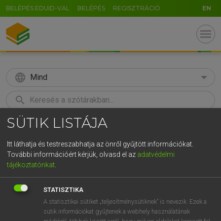
BELÉPÉS EDUID-VAL
BELÉPÉS
REGISZTRÁCIÓ
EN
menu
language
Mind
search
SÜTIK LISTÁJA
GR
KERESÉS
5
6
7
8
9
ö
ü
ó
Itt láthatja és testreszabhatja az önről gyűjtött információkat.
További információért kérjük, olvasd el az
adatvédelmi
r
t
z
u
i
o
p
ő
ú
ECKHARDT SÁNDOR, KONRÁD MIKLÓS
tájékoztatónkat
.
Magyar−francia nagyszótár
g
h
j
k
l
é
á
ű
Ω
STATISZTIKA
v
b
n
m
,
.
-
AltGr
A statisztikai sütiket „teljesítménysütiknek” is nevezik. Ezek a
sütik információkat gyűjtenek a webhely használatának