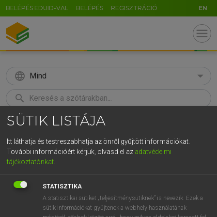
BELÉPÉS EDUID-VAL
BELÉPÉS
REGISZTRÁCIÓ
EN
menu
language
Mind
search
SÜTIK LISTÁJA
GR
KERESÉS
5
6
7
8
9
ö
ü
ó
Itt láthatja és testreszabhatja az önről gyűjtött információkat.
További információért kérjük, olvasd el az
adatvédelmi
r
t
z
u
i
o
p
ő
ú
ECKHARDT SÁNDOR, KONRÁD MIKLÓS
tájékoztatónkat
.
Magyar−francia nagyszótár
g
h
j
k
l
é
á
ű
Ω
STATISZTIKA
v
b
n
m
,
.
-
AltGr
A statisztikai sütiket „teljesítménysütiknek” is nevezik. Ezek a
sütik információkat gyűjtenek a webhely használatának