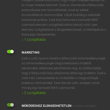
módjáról, többek között arról, hogy milyen oldalakat keresett fel
és milyen linkekre kattintott. Ezek az információk a felhasználó
VAN ELŐFIZETÉSED?
azonosítására nem használhatóak, mivel az adatok
összesítettek és anonimizáltak. Céljuk kizárólag a weboldal
Van előfizetésem a teljes szócikk megtekintéséhez.
funkcióinak javítása. Ezek közé tartoznak a harmadik féltől
származó elemzési szolgáltatásokhoz tartozó sütik; ilyen
BELÉPÉS
elemzési szolgáltatások a látogatóelemzések, a hőtérképek és a
közösségi médiaanalitika.
↓
1
szolgáltatás
MARKETING
Ezek a sütik nyomon követik a felhasználó online tevékenységét.
Az online tevékenységek megismerésével a hirdetők
NINCS ELŐFIZETÉSED?
relevánsabb reklámokat jeleníthetnek meg, és korlátozhatják,
Nincs regisztrációm és előfizetésem. A szótár 2 órás,
hogy a felhasználó hány alkalommal láthat egy hirdetést. Ezek a
díjmentes próbaverziójának elindításához regisztrálok és
sütik más szervezetekkel és hirdetőkkel is megoszthatják
belépek
.
ezeket az információkat. Ezek állandó sütik, amelyek szinte
mindig egy harmadik féltől származnak.
↓
2
szolgáltatás
REGISZTRÁCIÓ
MŰKÖDÉSHEZ ELENGEDHETETLEN
(mindig szükséges)