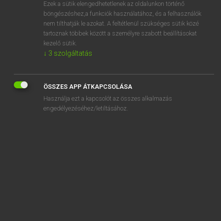
Ezek a sütik elengedhetetlenek az oldalunkon történő
böngészéshez,a funkciók használatához, és a felhasználók
nem tilthatják le azokat. A feltétlenül szükséges sütik közé
Eckhardt Sándor, Konrád Miklós
tartoznak többek között a személyre szabott beállításokat
MAGYAR−FRANCIA NAGYSZÓTÁR
kezelő sütik.
↓
3
szolgáltatás
Kapcsolódó anyagok
kidüllesztés
ÖSSZES APP ÁTKAPCSOLÁSA
kié
Használja ezt a kapcsolót az összes alkalmazás
kiebrudal
engedélyezéséhez/letiltásához.
kiég
kiegészít
kiegészítés
kiegészítésként
kiegészítő
kiegészítőként