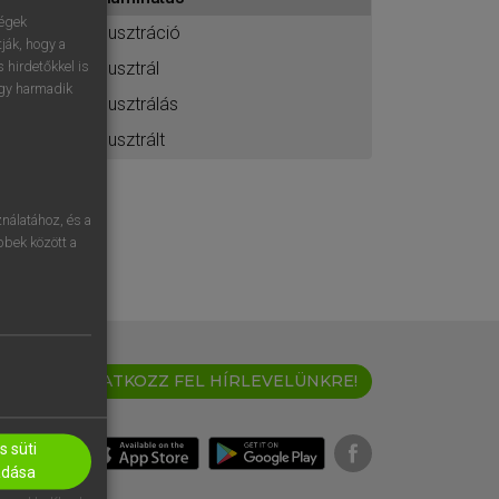
ához
ségek
illusztráció
ják, hogy a
illusztrál
 hirdetőkkel is
egy harmadik
illusztrálás
illusztrált
nálatához, és a
öbbek között a
IRATKOZZ FEL HÍRLEVELÜNKRE!
 süti
adása