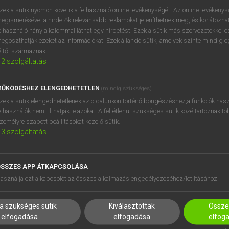
próbaverziójának elindítás
zek a sütik nyomon követik a felhasználó online tevékenységét. Az online tevékeny
BELÉPÉS
regisztrálok és
belépek
.
egismerésével a hirdetők relevánsabb reklámokat jeleníthetnek meg, és korlátozhat
elhasználó hány alkalommal láthat egy hirdetést. Ezek a sütik más szervezetekkel és
egoszthatják ezeket az információkat. Ezek állandó sütik, amelyek szinte mindig 
REGISZTRÁCIÓ
éltől származnak.
2
szolgáltatás
ŰKÖDÉSHEZ ELENGEDHETETLEN
(mindig szükséges)
zek a sütik elengedhetetlenek az oldalunkon történő böngészéshez,a funkciók hasz
elhasználók nem tilthatják le azokat. A feltétlenül szükséges sütik közé tartoznak t
zemélyre szabott beállításokat kezelő sütik.
3
szolgáltatás
SSZES APP ÁTKAPCSOLÁSA
HASZNÁLÓKNAK
SÚGÓ
asználja ezt a kapcsolót az összes alkalmazás engedélyezéséhez/letiltásához.
K
RÓLUNK
NTÉZMÉNYEKNEK
ELÉRHETŐSÉG
a szükséges sütik
Kiválasztottak
Összes
MEGOLDÁSOK
SÜTI BEÁLLÍTÁSOK
elfogadása
elfogadása
elfog