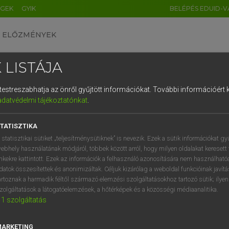
ÉGEK
GYIK
BELÉPÉS EDUID-V
ELŐZMÉNYEK
 LISTÁJA
és testreszabhatja az önről gyűjtött információkat.
További információért k
HU
DE
CN
FR
ES
IT
NL
RU
GR
adatvédelmi tájékoztatónkat
.
ARDT SÁNDOR, KONRÁD MIKLÓS
1
2
3
4
5
6
7
8
9
ar−francia nagyszótár
TATISZTIKA
q
w
e
r
t
z
u
i
 statisztikai sütiket „teljesítménysütiknek” is nevezik. Ezek a sütik információkat gy
ebhely használatának módjáról, többek között arról, hogy milyen oldalakat keresett 
a
s
d
f
g
h
j
k
l
é
inkekre kattintott. Ezek az információk a felhasználó azonosítására nem használható
datok összesítettek és anonimizáltak. Céljuk kizárólag a weboldal funkcióinak javít
í
y
x
c
v
b
n
m
,
.
artoznak a harmadik féltől származó elemzési szolgáltatásokhoz tartozó sütik; ilye
zolgáltatások a látogatóelemzések, a hőtérképek és a közösségi médiaanalitika.
VAN ELŐFIZETÉSED?
NINCS ELŐFIZETÉSED
1
szolgáltatás
előfizetésem a teljes szócikk
Nincs regisztrációm és előfiz
megtekintéséhez.
A szótár 2 órás, díjmente
MARKETING