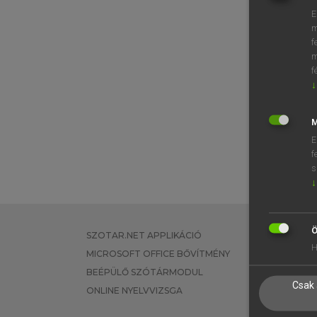
E
m
f
m
f
↓
M
E
f
s
↓
Ö
SZOTAR.NET APPLIKÁCIÓ
EGYÉNI FEL
H
MICROSOFT OFFICE BŐVÍTMÉNY
TANULÓKNA
BEÉPÜLŐ SZÓTÁRMODUL
OKTATÁSI I
Csak 
ONLINE NYELVVIZSGA
VÁLLALATI 