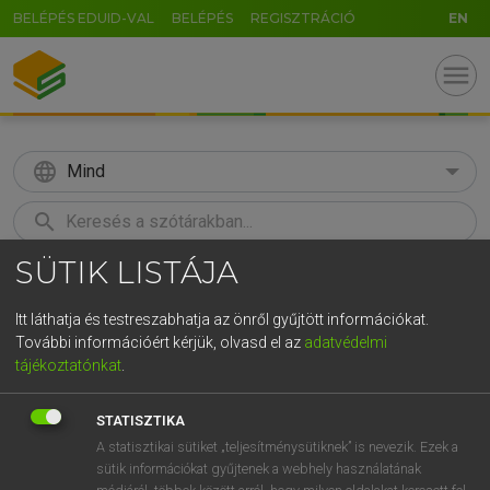
BELÉPÉS EDUID-VAL
BELÉPÉS
REGISZTRÁCIÓ
EN
menu
language
Mind
search
SÜTIK LISTÁJA
GR
KERESÉS
5
6
7
8
9
ö
ü
ó
Itt láthatja és testreszabhatja az önről gyűjtött információkat.
További információért kérjük, olvasd el az
adatvédelmi
r
t
z
u
i
o
p
ő
ú
ECKHARDT SÁNDOR, KONRÁD MIKLÓS
tájékoztatónkat
.
Magyar−francia nagyszótár
g
h
j
k
l
é
á
ű
Ω
STATISZTIKA
v
b
n
m
,
.
-
AltGr
A statisztikai sütiket „teljesítménysütiknek” is nevezik. Ezek a
sütik információkat gyűjtenek a webhely használatának