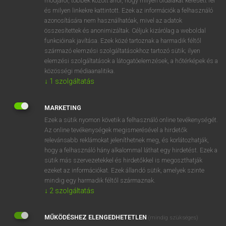
módjáról, többek között arról, hogy milyen oldalakat keresett fel
és milyen linkekre kattintott. Ezek az információk a felhasználó
VAN ELŐFIZETÉSED?
azonosítására nem használhatóak, mivel az adatok
összesítettek és anonimizáltak. Céljuk kizárólag a weboldal
Van előfizetésem a teljes szócikk megtekintéséhez.
funkcióinak javítása. Ezek közé tartoznak a harmadik féltől
származó elemzési szolgáltatásokhoz tartozó sütik; ilyen
BELÉPÉS
elemzési szolgáltatások a látogatóelemzések, a hőtérképek és a
közösségi médiaanalitika.
↓
1
szolgáltatás
MARKETING
Ezek a sütik nyomon követik a felhasználó online tevékenységét.
Az online tevékenységek megismerésével a hirdetők
NINCS ELŐFIZETÉSED?
relevánsabb reklámokat jeleníthetnek meg, és korlátozhatják,
Nincs regisztrációm és előfizetésem. A szótár 2 órás,
hogy a felhasználó hány alkalommal láthat egy hirdetést. Ezek a
díjmentes próbaverziójának elindításához regisztrálok és
sütik más szervezetekkel és hirdetőkkel is megoszthatják
belépek
.
ezeket az információkat. Ezek állandó sütik, amelyek szinte
mindig egy harmadik féltől származnak.
↓
2
szolgáltatás
REGISZTRÁCIÓ
MŰKÖDÉSHEZ ELENGEDHETETLEN
(mindig szükséges)