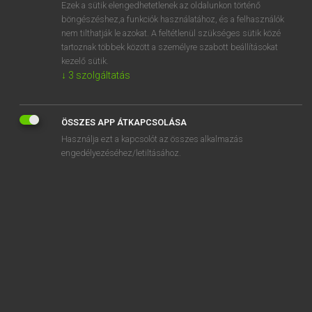
Ezek a sütik elengedhetetlenek az oldalunkon történő
böngészéshez,a funkciók használatához, és a felhasználók
nem tilthatják le azokat. A feltétlenül szükséges sütik közé
Eckhardt Sándor, Konrád Miklós
tartoznak többek között a személyre szabott beállításokat
MAGYAR−FRANCIA NAGYSZÓTÁR
kezelő sütik.
↓
3
szolgáltatás
Kapcsolódó anyagok
illogizmus
ÖSSZES APP ÁTKAPCSOLÁSA
illojális
Használja ezt a kapcsolót az összes alkalmazás
illojálisan
engedélyezéséhez/letiltásához.
illojalitás
illóolaj
illő
illően
illőképpen
illuminál