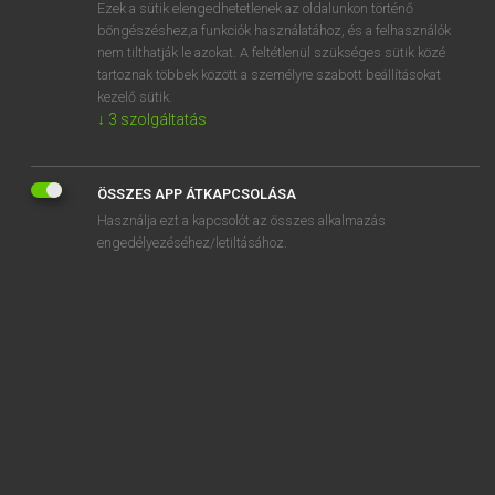
Ezek a sütik elengedhetetlenek az oldalunkon történő
böngészéshez,a funkciók használatához, és a felhasználók
nem tilthatják le azokat. A feltétlenül szükséges sütik közé
Eckhardt Sándor, Konrád Miklós
tartoznak többek között a személyre szabott beállításokat
MAGYAR−FRANCIA NAGYSZÓTÁR
kezelő sütik.
↓
3
szolgáltatás
Kapcsolódó anyagok
hűsöl
ÖSSZES APP ÁTKAPCSOLÁSA
hűsölés
Használja ezt a kapcsolót az összes alkalmazás
hűt
engedélyezéséhez/letiltásához.
hűtés
hűtlen
hűtlenkedés
hűtlenkedik
hűtlenség
hűtlenségi