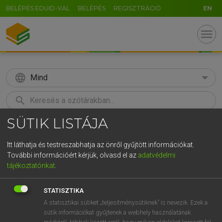
BELÉPÉS EDUID-VAL
BELÉPÉS
REGISZTRÁCIÓ
EN
menu
language
Mind
search
SÜTIK LISTÁJA
GR
KERESÉS
5
6
7
8
9
ö
ü
ó
Itt láthatja és testreszabhatja az önről gyűjtött információkat.
További információért kérjük, olvasd el az
adatvédelmi
r
t
z
u
i
o
p
ő
ú
ECKHARDT SÁNDOR, KONRÁD MIKLÓS
tájékoztatónkat
.
Magyar−francia nagyszótár
g
h
j
k
l
é
á
ű
Ω
STATISZTIKA
v
b
n
m
,
.
-
AltGr
A statisztikai sütiket „teljesítménysütiknek” is nevezik. Ezek a
sütik információkat gyűjtenek a webhely használatának