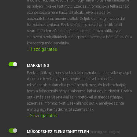
módjáról, többek között arról, hogy milyen oldalakat keresett fel
és milyen linkekre kattintott. Ezek az információk a felhasználó
VAN ELŐFIZETÉSED?
azonosítására nem használhatóak, mivel az adatok
összesítettek és anonimizáltak. Céljuk kizárólag a weboldal
Van előfizetésem a teljes szócikk megtekintéséhez.
funkcióinak javítása. Ezek közé tartoznak a harmadik féltől
származó elemzési szolgáltatásokhoz tartozó sütik; ilyen
BELÉPÉS
elemzési szolgáltatások a látogatóelemzések, a hőtérképek és a
közösségi médiaanalitika.
↓
1
szolgáltatás
MARKETING
Ezek a sütik nyomon követik a felhasználó online tevékenységét.
Az online tevékenységek megismerésével a hirdetők
NINCS ELŐFIZETÉSED?
relevánsabb reklámokat jeleníthetnek meg, és korlátozhatják,
Nincs regisztrációm és előfizetésem. A szótár 2 órás,
hogy a felhasználó hány alkalommal láthat egy hirdetést. Ezek a
díjmentes próbaverziójának elindításához regisztrálok és
sütik más szervezetekkel és hirdetőkkel is megoszthatják
belépek
.
ezeket az információkat. Ezek állandó sütik, amelyek szinte
mindig egy harmadik féltől származnak.
↓
2
szolgáltatás
REGISZTRÁCIÓ
MŰKÖDÉSHEZ ELENGEDHETETLEN
(mindig szükséges)