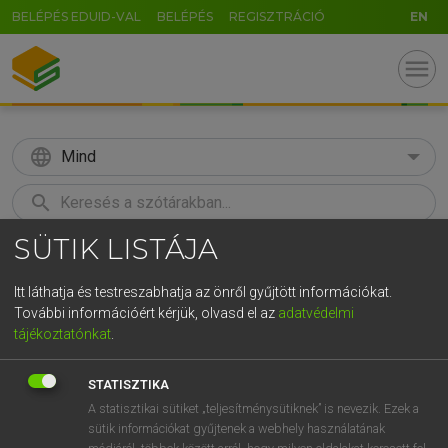
BELÉPÉS EDUID-VAL
BELÉPÉS
REGISZTRÁCIÓ
EN
menu
language
Mind
search
SÜTIK LISTÁJA
GR
KERESÉS
5
6
7
8
9
ö
ü
ó
Itt láthatja és testreszabhatja az önről gyűjtött információkat.
További információért kérjük, olvasd el az
adatvédelmi
r
t
z
u
i
o
p
ő
ú
ECKHARDT SÁNDOR, KONRÁD MIKLÓS
tájékoztatónkat
.
Magyar−francia nagyszótár
g
h
j
k
l
é
á
ű
Ω
STATISZTIKA
v
b
n
m
,
.
-
AltGr
A statisztikai sütiket „teljesítménysütiknek” is nevezik. Ezek a
sütik információkat gyűjtenek a webhely használatának