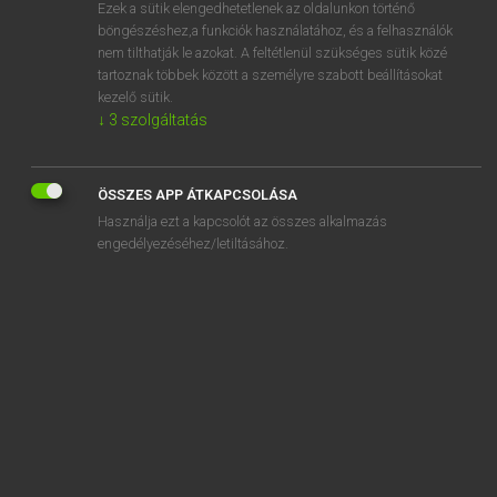
Ezek a sütik elengedhetetlenek az oldalunkon történő
böngészéshez,a funkciók használatához, és a felhasználók
nem tilthatják le azokat. A feltétlenül szükséges sütik közé
Eckhardt Sándor, Konrád Miklós
tartoznak többek között a személyre szabott beállításokat
MAGYAR−FRANCIA NAGYSZÓTÁR
kezelő sütik.
↓
3
szolgáltatás
Kapcsolódó anyagok
apu
ÖSSZES APP ÁTKAPCSOLÁSA
apus
Használja ezt a kapcsolót az összes alkalmazás
Aquinói Szent Tamás
engedélyezéséhez/letiltásához.
aquitániai
ár
ara
arab
arabbarát
arabbarátság