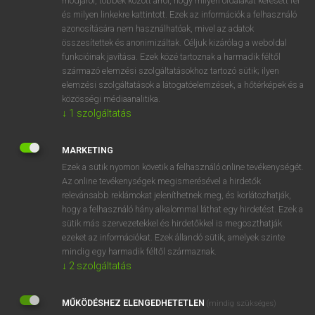
módjáról, többek között arról, hogy milyen oldalakat keresett fel
és milyen linkekre kattintott. Ezek az információk a felhasználó
VAN ELŐFIZETÉSED?
azonosítására nem használhatóak, mivel az adatok
összesítettek és anonimizáltak. Céljuk kizárólag a weboldal
Van előfizetésem a teljes szócikk megtekintéséhez.
funkcióinak javítása. Ezek közé tartoznak a harmadik féltől
származó elemzési szolgáltatásokhoz tartozó sütik; ilyen
BELÉPÉS
elemzési szolgáltatások a látogatóelemzések, a hőtérképek és a
közösségi médiaanalitika.
↓
1
szolgáltatás
MARKETING
Ezek a sütik nyomon követik a felhasználó online tevékenységét.
Az online tevékenységek megismerésével a hirdetők
NINCS ELŐFIZETÉSED?
relevánsabb reklámokat jeleníthetnek meg, és korlátozhatják,
Nincs regisztrációm és előfizetésem. A szótár 2 órás,
hogy a felhasználó hány alkalommal láthat egy hirdetést. Ezek a
díjmentes próbaverziójának elindításához regisztrálok és
sütik más szervezetekkel és hirdetőkkel is megoszthatják
belépek
.
ezeket az információkat. Ezek állandó sütik, amelyek szinte
mindig egy harmadik féltől származnak.
↓
2
szolgáltatás
REGISZTRÁCIÓ
MŰKÖDÉSHEZ ELENGEDHETETLEN
(mindig szükséges)