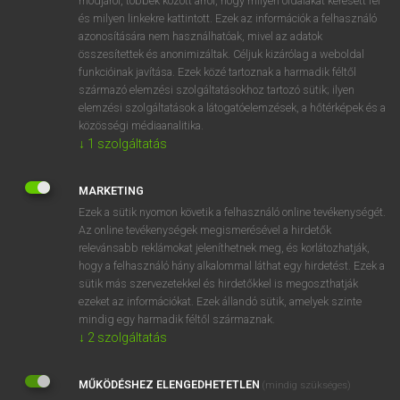
módjáról, többek között arról, hogy milyen oldalakat keresett fel
és milyen linkekre kattintott. Ezek az információk a felhasználó
VAN ELŐFIZETÉSED?
azonosítására nem használhatóak, mivel az adatok
összesítettek és anonimizáltak. Céljuk kizárólag a weboldal
Van előfizetésem a teljes szócikk megtekintéséhez.
funkcióinak javítása. Ezek közé tartoznak a harmadik féltől
származó elemzési szolgáltatásokhoz tartozó sütik; ilyen
BELÉPÉS
elemzési szolgáltatások a látogatóelemzések, a hőtérképek és a
közösségi médiaanalitika.
↓
1
szolgáltatás
MARKETING
Ezek a sütik nyomon követik a felhasználó online tevékenységét.
Az online tevékenységek megismerésével a hirdetők
NINCS ELŐFIZETÉSED?
relevánsabb reklámokat jeleníthetnek meg, és korlátozhatják,
Nincs regisztrációm és előfizetésem. A szótár 2 órás,
hogy a felhasználó hány alkalommal láthat egy hirdetést. Ezek a
díjmentes próbaverziójának elindításához regisztrálok és
sütik más szervezetekkel és hirdetőkkel is megoszthatják
belépek
.
ezeket az információkat. Ezek állandó sütik, amelyek szinte
mindig egy harmadik féltől származnak.
↓
2
szolgáltatás
REGISZTRÁCIÓ
MŰKÖDÉSHEZ ELENGEDHETETLEN
(mindig szükséges)