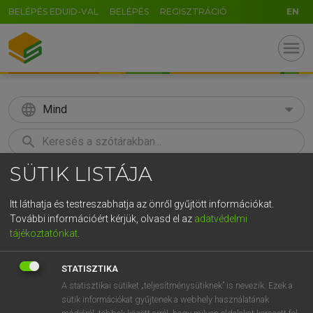
BELÉPÉS EDUID-VAL
BELÉPÉS
REGISZTRÁCIÓ
EN
menu
language
Mind
search
SÜTIK LISTÁJA
GR
KERESÉS
5
6
7
8
9
ö
ü
ó
Itt láthatja és testreszabhatja az önről gyűjtött információkat.
További információért kérjük, olvasd el az
adatvédelmi
r
t
z
u
i
o
p
ő
ú
ECKHARDT SÁNDOR, KONRÁD MIKLÓS
tájékoztatónkat
.
Magyar−francia nagyszótár
g
h
j
k
l
é
á
ű
Ω
STATISZTIKA
v
b
n
m
,
.
-
AltGr
A statisztikai sütiket „teljesítménysütiknek” is nevezik. Ezek a
sütik információkat gyűjtenek a webhely használatának