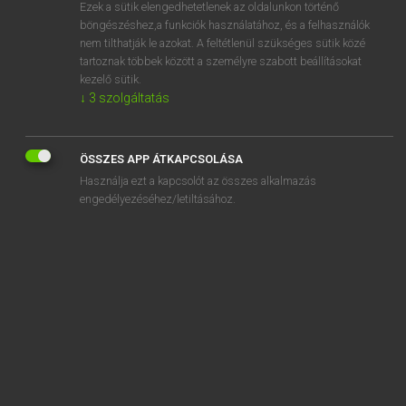
Ezek a sütik elengedhetetlenek az oldalunkon történő
böngészéshez,a funkciók használatához, és a felhasználók
nem tilthatják le azokat. A feltétlenül szükséges sütik közé
Eckhardt Sándor, Konrád Miklós
tartoznak többek között a személyre szabott beállításokat
MAGYAR−FRANCIA NAGYSZÓTÁR
kezelő sütik.
↓
3
szolgáltatás
Kapcsolódó anyagok
gépelés
ÖSSZES APP ÁTKAPCSOLÁSA
gépelési
Használja ezt a kapcsolót az összes alkalmazás
gépellenőrző
engedélyezéséhez/letiltásához.
gépelt
gépeltérítő
gépember
gépesít
gépesítés
gépesített