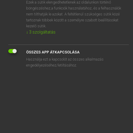
Ezek a sütik elengedhetetlenek az oldalunkon történő
böngészéshez,a funkciók használatához, és a felhasználók
nem tilthatják le azokat. A feltétlenül szükséges sütik közé
Eckhardt Sándor, Konrád Miklós
tartoznak többek között a személyre szabott beállításokat
MAGYAR−FRANCIA NAGYSZÓTÁR
kezelő sütik.
↓
3
szolgáltatás
Kapcsolódó anyagok
felpattanás
ÖSSZES APP ÁTKAPCSOLÁSA
felpattanó
Használja ezt a kapcsolót az összes alkalmazás
felpattant
engedélyezéséhez/letiltásához.
felpattogzás
felpattogzik
felpattogzott
felpeckel
felpeckelés
felpénz