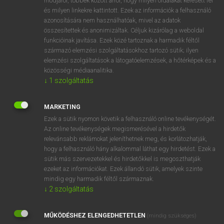
módjáról, többek között arról, hogy milyen oldalakat keresett fel
és milyen linkekre kattintott. Ezek az információk a felhasználó
VAN ELŐFIZETÉSED?
azonosítására nem használhatóak, mivel az adatok
összesítettek és anonimizáltak. Céljuk kizárólag a weboldal
Van előfizetésem a teljes szócikk megtekintéséhez.
funkcióinak javítása. Ezek közé tartoznak a harmadik féltől
származó elemzési szolgáltatásokhoz tartozó sütik; ilyen
BELÉPÉS
elemzési szolgáltatások a látogatóelemzések, a hőtérképek és a
közösségi médiaanalitika.
↓
1
szolgáltatás
MARKETING
Ezek a sütik nyomon követik a felhasználó online tevékenységét.
Az online tevékenységek megismerésével a hirdetők
NINCS ELŐFIZETÉSED?
relevánsabb reklámokat jeleníthetnek meg, és korlátozhatják,
Nincs regisztrációm és előfizetésem. A szótár 2 órás,
hogy a felhasználó hány alkalommal láthat egy hirdetést. Ezek a
díjmentes próbaverziójának elindításához regisztrálok és
sütik más szervezetekkel és hirdetőkkel is megoszthatják
belépek
.
ezeket az információkat. Ezek állandó sütik, amelyek szinte
mindig egy harmadik féltől származnak.
↓
2
szolgáltatás
REGISZTRÁCIÓ
MŰKÖDÉSHEZ ELENGEDHETETLEN
(mindig szükséges)