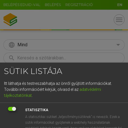
BELÉPÉS EDUID-VAL
BELÉPÉS
REGISZTRÁCIÓ
EN
menu
language
Mind
search
SÜTIK LISTÁJA
GR
KERESÉS
5
6
7
8
9
ö
ü
ó
Itt láthatja és testreszabhatja az önről gyűjtött információkat.
További információért kérjük, olvasd el az
adatvédelmi
r
t
z
u
i
o
p
ő
ú
ECKHARDT SÁNDOR, KONRÁD MIKLÓS
tájékoztatónkat
.
Magyar−francia nagyszótár
g
h
j
k
l
é
á
ű
Ω
STATISZTIKA
v
b
n
m
,
.
-
AltGr
A statisztikai sütiket „teljesítménysütiknek” is nevezik. Ezek a
sütik információkat gyűjtenek a webhely használatának