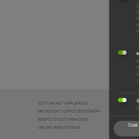
E
m
f
m
f
↓
M
E
f
s
↓
Ö
SZOTAR.NET APPLIKÁCIÓ
EGYÉNI FEL
H
MICROSOFT OFFICE BŐVÍTMÉNY
TANULÓKNA
BEÉPÜLŐ SZÓTÁRMODUL
OKTATÁSI I
Csak 
ONLINE NYELVVIZSGA
VÁLLALATI 