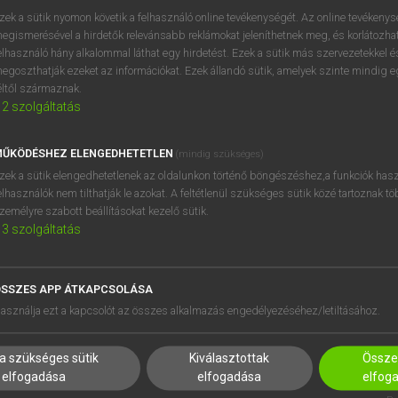
próbaverziójának elindítás
zek a sütik nyomon követik a felhasználó online tevékenységét. Az online tevékeny
BELÉPÉS
regisztrálok és
belépek
.
egismerésével a hirdetők relevánsabb reklámokat jeleníthetnek meg, és korlátozhat
elhasználó hány alkalommal láthat egy hirdetést. Ezek a sütik más szervezetekkel és
egoszthatják ezeket az információkat. Ezek állandó sütik, amelyek szinte mindig 
REGISZTRÁCIÓ
éltől származnak.
2
szolgáltatás
ŰKÖDÉSHEZ ELENGEDHETETLEN
(mindig szükséges)
zek a sütik elengedhetetlenek az oldalunkon történő böngészéshez,a funkciók hasz
elhasználók nem tilthatják le azokat. A feltétlenül szükséges sütik közé tartoznak t
zemélyre szabott beállításokat kezelő sütik.
3
szolgáltatás
SSZES APP ÁTKAPCSOLÁSA
HASZNÁLÓKNAK
SÚGÓ
asználja ezt a kapcsolót az összes alkalmazás engedélyezéséhez/letiltásához.
K
RÓLUNK
NTÉZMÉNYEKNEK
ELÉRHETŐSÉG
a szükséges sütik
Kiválasztottak
Összes
MEGOLDÁSOK
SÜTI BEÁLLÍTÁSOK
elfogadása
elfogadása
elfog