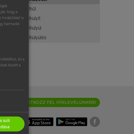
ához
ségek
elhűl
ják, hogy a
elhülyít
 hirdetőkkel is
egy harmadik
elhülyül
elhülyülés
nálatához, és a
öbbek között a
IRATKOZZ FEL HÍRLEVELÜNKRE!
 süti
adása