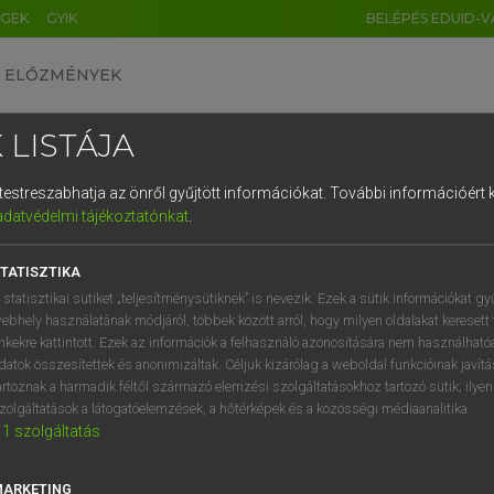
ÉGEK
GYIK
BELÉPÉS EDUID-V
ELŐZMÉNYEK
 LISTÁJA
és testreszabhatja az önről gyűjtött információkat.
További információért k
HU
DE
CN
FR
ES
IT
NL
RU
GR
adatvédelmi tájékoztatónkat
.
ARDT SÁNDOR, KONRÁD MIKLÓS
1
2
3
4
5
6
7
8
9
ar−francia nagyszótár
TATISZTIKA
q
w
e
r
t
z
u
i
 statisztikai sütiket „teljesítménysütiknek” is nevezik. Ezek a sütik információkat gy
ebhely használatának módjáról, többek között arról, hogy milyen oldalakat keresett 
a
s
d
f
g
h
j
k
l
é
inkekre kattintott. Ezek az információk a felhasználó azonosítására nem használható
datok összesítettek és anonimizáltak. Céljuk kizárólag a weboldal funkcióinak javít
í
y
x
c
v
b
n
m
,
.
artoznak a harmadik féltől származó elemzési szolgáltatásokhoz tartozó sütik; ilye
zolgáltatások a látogatóelemzések, a hőtérképek és a közösségi médiaanalitika.
VAN ELŐFIZETÉSED?
NINCS ELŐFIZETÉSED
1
szolgáltatás
előfizetésem a teljes szócikk
Nincs regisztrációm és előfiz
megtekintéséhez.
A szótár 2 órás, díjmente
MARKETING