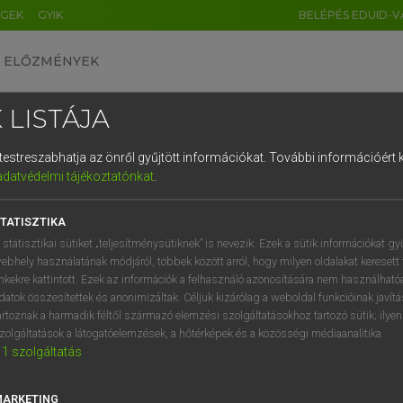
ÉGEK
GYIK
BELÉPÉS EDUID-V
ELŐZMÉNYEK
 LISTÁJA
és testreszabhatja az önről gyűjtött információkat.
További információért k
HU
DE
CN
FR
ES
IT
NL
RU
GR
adatvédelmi tájékoztatónkat
.
ARDT SÁNDOR, KONRÁD MIKLÓS
1
2
3
4
5
6
7
8
9
ar−francia nagyszótár
TATISZTIKA
q
w
e
r
t
z
u
i
 statisztikai sütiket „teljesítménysütiknek” is nevezik. Ezek a sütik információkat gy
ebhely használatának módjáról, többek között arról, hogy milyen oldalakat keresett 
a
s
d
f
g
h
j
k
l
é
inkekre kattintott. Ezek az információk a felhasználó azonosítására nem használható
datok összesítettek és anonimizáltak. Céljuk kizárólag a weboldal funkcióinak javít
í
y
x
c
v
b
n
m
,
.
artoznak a harmadik féltől származó elemzési szolgáltatásokhoz tartozó sütik; ilye
zolgáltatások a látogatóelemzések, a hőtérképek és a közösségi médiaanalitika.
VAN ELŐFIZETÉSED?
NINCS ELŐFIZETÉSED
1
szolgáltatás
előfizetésem a teljes szócikk
Nincs regisztrációm és előfiz
megtekintéséhez.
A szótár 2 órás, díjmente
MARKETING