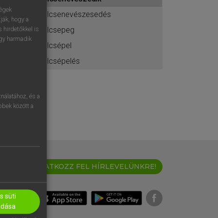
ához
ségek
elcsenevészesedés
ják, hogy a
elcsepeg
 hirdetőkkel is
egy harmadik
elcsépel
elcsépelés
nálatához, és a
öbbek között a
IRATKOZZ FEL HÍRLEVELÜNKRE!
 süti
adása