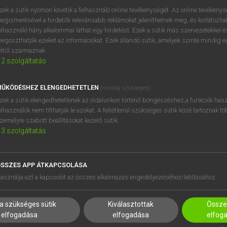
próbaverziójának elindítás
zek a sütik nyomon követik a felhasználó online tevékenységét. Az online tevékeny
BELÉPÉS
regisztrálok és
belépek
.
egismerésével a hirdetők relevánsabb reklámokat jeleníthetnek meg, és korlátozhat
elhasználó hány alkalommal láthat egy hirdetést. Ezek a sütik más szervezetekkel és
egoszthatják ezeket az információkat. Ezek állandó sütik, amelyek szinte mindig 
REGISZTRÁCIÓ
éltől származnak.
2
szolgáltatás
ŰKÖDÉSHEZ ELENGEDHETETLEN
(mindig szükséges)
zek a sütik elengedhetetlenek az oldalunkon történő böngészéshez,a funkciók hasz
elhasználók nem tilthatják le azokat. A feltétlenül szükséges sütik közé tartoznak t
zemélyre szabott beállításokat kezelő sütik.
3
szolgáltatás
SSZES APP ÁTKAPCSOLÁSA
HASZNÁLÓKNAK
SÚGÓ
asználja ezt a kapcsolót az összes alkalmazás engedélyezéséhez/letiltásához.
K
RÓLUNK
NTÉZMÉNYEKNEK
ELÉRHETŐSÉG
a szükséges sütik
Kiválasztottak
Összes
MEGOLDÁSOK
SÜTI BEÁLLÍTÁSOK
elfogadása
elfogadása
elfog