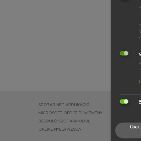
E
m
f
m
f
↓
M
E
f
s
↓
Ö
SZOTAR.NET APPLIKÁCIÓ
EGYÉNI FEL
H
MICROSOFT OFFICE BŐVÍTMÉNY
TANULÓKNA
BEÉPÜLŐ SZÓTÁRMODUL
OKTATÁSI I
Csak 
ONLINE NYELVVIZSGA
VÁLLALATI 