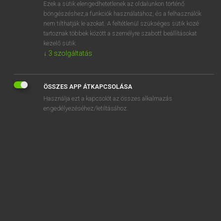
Ezek a sütik elengedhetetlenek az oldalunkon történő
böngészéshez,a funkciók használatához, és a felhasználók
nem tilthatják le azokat. A feltétlenül szükséges sütik közé
Eckhardt Sándor, Konrád Miklós
tartoznak többek között a személyre szabott beállításokat
MAGYAR−FRANCIA NAGYSZÓTÁR
kezelő sütik.
↓
3
szolgáltatás
Kapcsolódó anyagok
zötykölés
ÖSSZES APP ÁTKAPCSOLÁSA
zötykölődik
Használja ezt a kapcsolót az összes alkalmazás
zötyögés
engedélyezéséhez/letiltásához.
zötyögős
zötyögősen
zötyögtet
zöttyen
zöttyenés
zrí