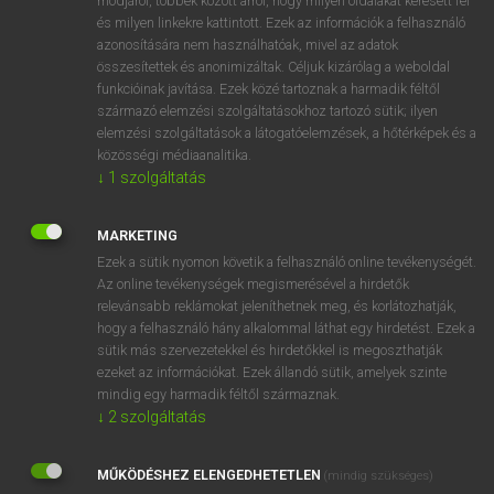
módjáról, többek között arról, hogy milyen oldalakat keresett fel
és milyen linkekre kattintott. Ezek az információk a felhasználó
VAN ELŐFIZETÉSED?
azonosítására nem használhatóak, mivel az adatok
összesítettek és anonimizáltak. Céljuk kizárólag a weboldal
Van előfizetésem a teljes szócikk megtekintéséhez.
funkcióinak javítása. Ezek közé tartoznak a harmadik féltől
származó elemzési szolgáltatásokhoz tartozó sütik; ilyen
BELÉPÉS
elemzési szolgáltatások a látogatóelemzések, a hőtérképek és a
közösségi médiaanalitika.
↓
1
szolgáltatás
MARKETING
Ezek a sütik nyomon követik a felhasználó online tevékenységét.
Az online tevékenységek megismerésével a hirdetők
NINCS ELŐFIZETÉSED?
relevánsabb reklámokat jeleníthetnek meg, és korlátozhatják,
Nincs regisztrációm és előfizetésem. A szótár 2 órás,
hogy a felhasználó hány alkalommal láthat egy hirdetést. Ezek a
díjmentes próbaverziójának elindításához regisztrálok és
sütik más szervezetekkel és hirdetőkkel is megoszthatják
belépek
.
ezeket az információkat. Ezek állandó sütik, amelyek szinte
mindig egy harmadik féltől származnak.
↓
2
szolgáltatás
REGISZTRÁCIÓ
MŰKÖDÉSHEZ ELENGEDHETETLEN
(mindig szükséges)