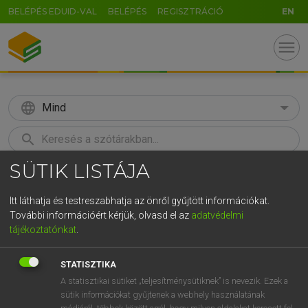
BELÉPÉS EDUID-VAL
BELÉPÉS
REGISZTRÁCIÓ
EN
menu
language
Mind
search
SÜTIK LISTÁJA
GR
KERESÉS
5
6
7
8
9
ö
ü
ó
Itt láthatja és testreszabhatja az önről gyűjtött információkat.
További információért kérjük, olvasd el az
adatvédelmi
r
t
z
u
i
o
p
ő
ú
ECKHARDT SÁNDOR, KONRÁD MIKLÓS
tájékoztatónkat
.
Magyar−francia nagyszótár
g
h
j
k
l
é
á
ű
Ω
STATISZTIKA
v
b
n
m
,
.
-
AltGr
A statisztikai sütiket „teljesítménysütiknek” is nevezik. Ezek a
sütik információkat gyűjtenek a webhely használatának