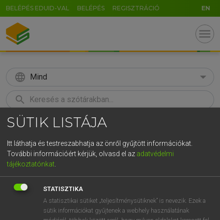
BELÉPÉS EDUID-VAL
BELÉPÉS
REGISZTRÁCIÓ
EN
menu
language
Mind
search
SÜTIK LISTÁJA
GR
KERESÉS
5
6
7
8
9
ö
ü
ó
Itt láthatja és testreszabhatja az önről gyűjtött információkat.
További információért kérjük, olvasd el az
adatvédelmi
r
t
z
u
i
o
p
ő
ú
ECKHARDT SÁNDOR, KONRÁD MIKLÓS
tájékoztatónkat
.
Magyar−francia nagyszótár
g
h
j
k
l
é
á
ű
Ω
STATISZTIKA
v
b
n
m
,
.
-
AltGr
A statisztikai sütiket „teljesítménysütiknek” is nevezik. Ezek a
sütik információkat gyűjtenek a webhely használatának