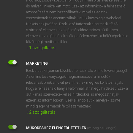
módjáról, többek között arról, hogy milyen oldalakat keresett fel
és milyen linkekre kattintott. Ezek az információk a felhasználó
VAN ELŐFIZETÉSED?
azonosítására nem használhatóak, mivel az adatok
összesítettek és anonimizáltak. Céljuk kizárólag a weboldal
Van előfizetésem a teljes szócikk megtekintéséhez.
funkcióinak javítása. Ezek közé tartoznak a harmadik féltől
származó elemzési szolgáltatásokhoz tartozó sütik; ilyen
BELÉPÉS
elemzési szolgáltatások a látogatóelemzések, a hőtérképek és a
közösségi médiaanalitika.
↓
1
szolgáltatás
MARKETING
Ezek a sütik nyomon követik a felhasználó online tevékenységét.
Az online tevékenységek megismerésével a hirdetők
NINCS ELŐFIZETÉSED?
relevánsabb reklámokat jeleníthetnek meg, és korlátozhatják,
Nincs regisztrációm és előfizetésem. A szótár 2 órás,
hogy a felhasználó hány alkalommal láthat egy hirdetést. Ezek a
díjmentes próbaverziójának elindításához regisztrálok és
sütik más szervezetekkel és hirdetőkkel is megoszthatják
belépek
.
ezeket az információkat. Ezek állandó sütik, amelyek szinte
mindig egy harmadik féltől származnak.
↓
2
szolgáltatás
REGISZTRÁCIÓ
MŰKÖDÉSHEZ ELENGEDHETETLEN
(mindig szükséges)