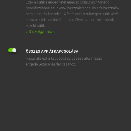
Ezek a sütik elengedhetetlenek az oldalunkon történő
böngészéshez,a funkciók használatához, és a felhasználók
nem tilthatják le azokat. A feltétlenül szükséges sütik közé
Eckhardt Sándor, Konrád Miklós
tartoznak többek között a személyre szabott beállításokat
MAGYAR−FRANCIA NAGYSZÓTÁR
kezelő sütik.
↓
3
szolgáltatás
Kapcsolódó anyagok
vitaminszegény
ÖSSZES APP ÁTKAPCSOLÁSA
vitamintan
Használja ezt a kapcsolót az összes alkalmazás
vitamintartalom
engedélyezéséhez/letiltásához.
vitaműsor
vitapartner
vitapont
vitás
vitat
vitatárgy