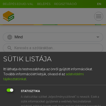
BELÉPÉS EDUID-VAL
BELÉPÉS
REGISZTRÁCIÓ
EN
menu
language
Mind
search
SÜTIK LISTÁJA
GR
KERESÉS
5
6
7
8
9
ö
ü
ó
Itt láthatja és testreszabhatja az önről gyűjtött információkat.
További információért kérjük, olvasd el az
adatvédelmi
r
t
z
u
i
o
p
ő
ú
ECKHARDT SÁNDOR, KONRÁD MIKLÓS
tájékoztatónkat
.
Magyar−francia nagyszótár
g
h
j
k
l
é
á
ű
Ω
STATISZTIKA
v
b
n
m
,
.
-
AltGr
A statisztikai sütiket „teljesítménysütiknek” is nevezik. Ezek a
sütik információkat gyűjtenek a webhely használatának