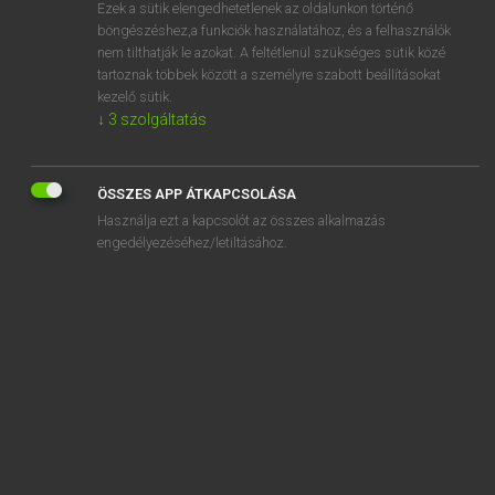
Ezek a sütik elengedhetetlenek az oldalunkon történő
böngészéshez,a funkciók használatához, és a felhasználók
nem tilthatják le azokat. A feltétlenül szükséges sütik közé
Eckhardt Sándor, Konrád Miklós
tartoznak többek között a személyre szabott beállításokat
MAGYAR−FRANCIA NAGYSZÓTÁR
kezelő sütik.
↓
3
szolgáltatás
Kapcsolódó anyagok
uszályvontató
ÖSSZES APP ÁTKAPCSOLÁSA
úszás
Használja ezt a kapcsolót az összes alkalmazás
úszásnem
engedélyezéséhez/letiltásához.
úszásoktatás
úszik
uszít
uszítás
uszító
úszkál