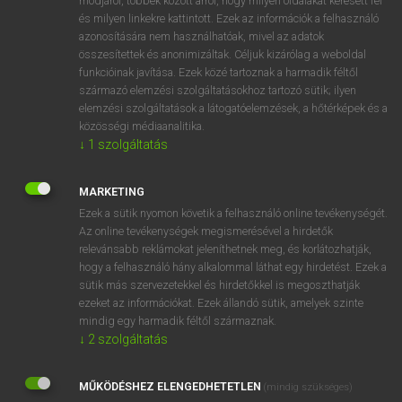
módjáról, többek között arról, hogy milyen oldalakat keresett fel
és milyen linkekre kattintott. Ezek az információk a felhasználó
VAN ELŐFIZETÉSED?
azonosítására nem használhatóak, mivel az adatok
összesítettek és anonimizáltak. Céljuk kizárólag a weboldal
Van előfizetésem a teljes szócikk megtekintéséhez.
funkcióinak javítása. Ezek közé tartoznak a harmadik féltől
származó elemzési szolgáltatásokhoz tartozó sütik; ilyen
BELÉPÉS
elemzési szolgáltatások a látogatóelemzések, a hőtérképek és a
közösségi médiaanalitika.
↓
1
szolgáltatás
MARKETING
Ezek a sütik nyomon követik a felhasználó online tevékenységét.
Az online tevékenységek megismerésével a hirdetők
NINCS ELŐFIZETÉSED?
relevánsabb reklámokat jeleníthetnek meg, és korlátozhatják,
Nincs regisztrációm és előfizetésem. A szótár 2 órás,
hogy a felhasználó hány alkalommal láthat egy hirdetést. Ezek a
díjmentes próbaverziójának elindításához regisztrálok és
sütik más szervezetekkel és hirdetőkkel is megoszthatják
belépek
.
ezeket az információkat. Ezek állandó sütik, amelyek szinte
mindig egy harmadik féltől származnak.
↓
2
szolgáltatás
REGISZTRÁCIÓ
MŰKÖDÉSHEZ ELENGEDHETETLEN
(mindig szükséges)