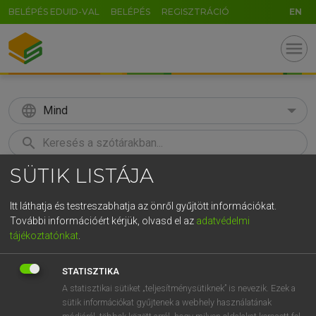
BELÉPÉS EDUID-VAL
BELÉPÉS
REGISZTRÁCIÓ
EN
menu
language
Mind
search
SÜTIK LISTÁJA
GR
KERESÉS
5
6
7
8
9
ö
ü
ó
Itt láthatja és testreszabhatja az önről gyűjtött információkat.
További információért kérjük, olvasd el az
adatvédelmi
r
t
z
u
i
o
p
ő
ú
ECKHARDT SÁNDOR, KONRÁD MIKLÓS
tájékoztatónkat
.
Magyar−francia nagyszótár
g
h
j
k
l
é
á
ű
Ω
STATISZTIKA
v
b
n
m
,
.
-
AltGr
A statisztikai sütiket „teljesítménysütiknek” is nevezik. Ezek a
sütik információkat gyűjtenek a webhely használatának