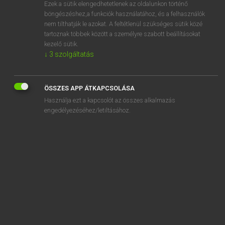
Ezek a sütik elengedhetetlenek az oldalunkon történő
böngészéshez,a funkciók használatához, és a felhasználók
nem tilthatják le azokat. A feltétlenül szükséges sütik közé
Eckhardt Sándor, Konrád Miklós
tartoznak többek között a személyre szabott beállításokat
MAGYAR−FRANCIA NAGYSZÓTÁR
kezelő sütik.
↓
3
szolgáltatás
Kapcsolódó anyagok
szúbogár
ÖSSZES APP ÁTKAPCSOLÁSA
szuborbitális
Használja ezt a kapcsolót az összes alkalmazás
szubordináció
engedélyezéséhez/letiltásához.
szubrett
szubrettszerep
szubrutin
szubszekvens
szubszidiaritás
szubszonikus