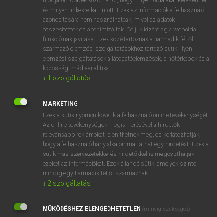
módjáról, többek között arról, hogy milyen oldalakat keresett fel
és milyen linkekre kattintott. Ezek az információk a felhasználó
VAN ELŐFIZETÉSED?
azonosítására nem használhatóak, mivel az adatok
összesítettek és anonimizáltak. Céljuk kizárólag a weboldal
Van előfizetésem a teljes szócikk megtekintéséhez.
funkcióinak javítása. Ezek közé tartoznak a harmadik féltől
származó elemzési szolgáltatásokhoz tartozó sütik; ilyen
BELÉPÉS
elemzési szolgáltatások a látogatóelemzések, a hőtérképek és a
közösségi médiaanalitika.
↓
1
szolgáltatás
MARKETING
Ezek a sütik nyomon követik a felhasználó online tevékenységét.
Az online tevékenységek megismerésével a hirdetők
NINCS ELŐFIZETÉSED?
relevánsabb reklámokat jeleníthetnek meg, és korlátozhatják,
Nincs regisztrációm és előfizetésem. A szótár 2 órás,
hogy a felhasználó hány alkalommal láthat egy hirdetést. Ezek a
díjmentes próbaverziójának elindításához regisztrálok és
sütik más szervezetekkel és hirdetőkkel is megoszthatják
belépek
.
ezeket az információkat. Ezek állandó sütik, amelyek szinte
mindig egy harmadik féltől származnak.
↓
2
szolgáltatás
REGISZTRÁCIÓ
MŰKÖDÉSHEZ ELENGEDHETETLEN
(mindig szükséges)