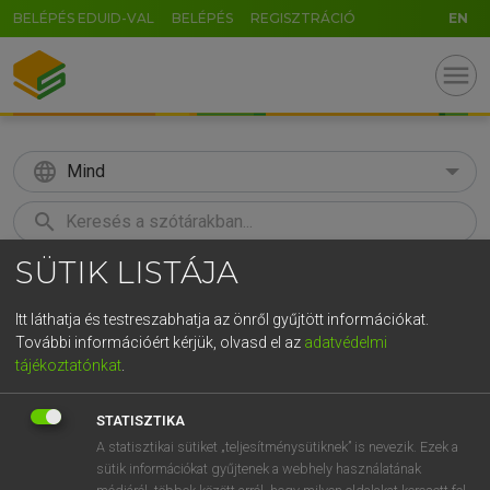
BELÉPÉS EDUID-VAL
BELÉPÉS
REGISZTRÁCIÓ
EN
menu
language
Mind
search
SÜTIK LISTÁJA
GR
KERESÉS
5
6
7
8
9
ö
ü
ó
Itt láthatja és testreszabhatja az önről gyűjtött információkat.
További információért kérjük, olvasd el az
adatvédelmi
r
t
z
u
i
o
p
ő
ú
ECKHARDT SÁNDOR, KONRÁD MIKLÓS
tájékoztatónkat
.
Magyar−francia nagyszótár
g
h
j
k
l
é
á
ű
Ω
STATISZTIKA
v
b
n
m
,
.
-
AltGr
A statisztikai sütiket „teljesítménysütiknek” is nevezik. Ezek a
sütik információkat gyűjtenek a webhely használatának