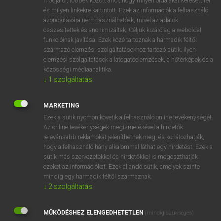
módjáról, többek között arról, hogy milyen oldalakat keresett fel
és milyen linkekre kattintott. Ezek az információk a felhasználó
VAN ELŐFIZETÉSED?
azonosítására nem használhatóak, mivel az adatok
összesítettek és anonimizáltak. Céljuk kizárólag a weboldal
Van előfizetésem a teljes szócikk megtekintéséhez.
funkcióinak javítása. Ezek közé tartoznak a harmadik féltől
származó elemzési szolgáltatásokhoz tartozó sütik; ilyen
BELÉPÉS
elemzési szolgáltatások a látogatóelemzések, a hőtérképek és a
közösségi médiaanalitika.
↓
1
szolgáltatás
MARKETING
Ezek a sütik nyomon követik a felhasználó online tevékenységét.
Az online tevékenységek megismerésével a hirdetők
NINCS ELŐFIZETÉSED?
relevánsabb reklámokat jeleníthetnek meg, és korlátozhatják,
Nincs regisztrációm és előfizetésem. A szótár 2 órás,
hogy a felhasználó hány alkalommal láthat egy hirdetést. Ezek a
díjmentes próbaverziójának elindításához regisztrálok és
sütik más szervezetekkel és hirdetőkkel is megoszthatják
belépek
.
ezeket az információkat. Ezek állandó sütik, amelyek szinte
mindig egy harmadik féltől származnak.
↓
2
szolgáltatás
REGISZTRÁCIÓ
MŰKÖDÉSHEZ ELENGEDHETETLEN
(mindig szükséges)