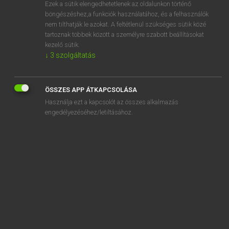
Ezek a sütik elengedhetetlenek az oldalunkon történő
böngészéshez,a funkciók használatához, és a felhasználók
nem tilthatják le azokat. A feltétlenül szükséges sütik közé
Eckhardt Sándor, Konrád Miklós
tartoznak többek között a személyre szabott beállításokat
MAGYAR−FRANCIA NAGYSZÓTÁR
kezelő sütik.
↓
3
szolgáltatás
Kapcsolódó anyagok
sztrioszkópia
ÖSSZES APP ÁTKAPCSOLÁSA
sztrioszkopikus
Használja ezt a kapcsolót az összes alkalmazás
sztriptíz
engedélyezéséhez/letiltásához.
sztriptíztáncosnő
sztriptízszám
sztróma
sztúpa
sztyep
szú