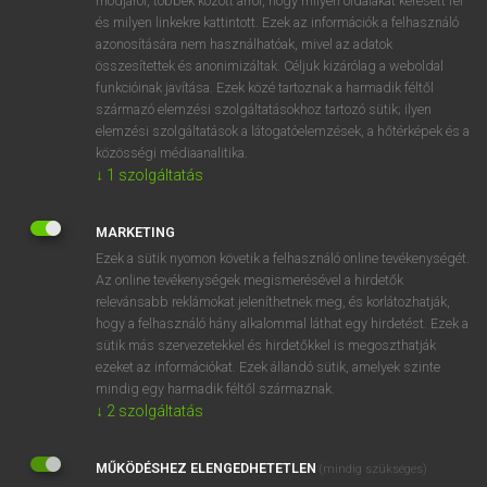
módjáról, többek között arról, hogy milyen oldalakat keresett fel
és milyen linkekre kattintott. Ezek az információk a felhasználó
VAN ELŐFIZETÉSED?
azonosítására nem használhatóak, mivel az adatok
összesítettek és anonimizáltak. Céljuk kizárólag a weboldal
Van előfizetésem a teljes szócikk megtekintéséhez.
funkcióinak javítása. Ezek közé tartoznak a harmadik féltől
származó elemzési szolgáltatásokhoz tartozó sütik; ilyen
BELÉPÉS
elemzési szolgáltatások a látogatóelemzések, a hőtérképek és a
közösségi médiaanalitika.
↓
1
szolgáltatás
MARKETING
Ezek a sütik nyomon követik a felhasználó online tevékenységét.
Az online tevékenységek megismerésével a hirdetők
NINCS ELŐFIZETÉSED?
relevánsabb reklámokat jeleníthetnek meg, és korlátozhatják,
Nincs regisztrációm és előfizetésem. A szótár 2 órás,
hogy a felhasználó hány alkalommal láthat egy hirdetést. Ezek a
díjmentes próbaverziójának elindításához regisztrálok és
sütik más szervezetekkel és hirdetőkkel is megoszthatják
belépek
.
ezeket az információkat. Ezek állandó sütik, amelyek szinte
mindig egy harmadik féltől származnak.
↓
2
szolgáltatás
REGISZTRÁCIÓ
MŰKÖDÉSHEZ ELENGEDHETETLEN
(mindig szükséges)