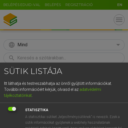
BELÉPÉS EDUID-VAL
BELÉPÉS
REGISZTRÁCIÓ
EN
menu
language
Mind
search
SÜTIK LISTÁJA
GR
KERESÉS
5
6
7
8
9
ö
ü
ó
Itt láthatja és testreszabhatja az önről gyűjtött információkat.
További információért kérjük, olvasd el az
adatvédelmi
r
t
z
u
i
o
p
ő
ú
ECKHARDT SÁNDOR, KONRÁD MIKLÓS
tájékoztatónkat
.
Magyar−francia nagyszótár
g
h
j
k
l
é
á
ű
Ω
STATISZTIKA
v
b
n
m
,
.
-
AltGr
A statisztikai sütiket „teljesítménysütiknek” is nevezik. Ezek a
sütik információkat gyűjtenek a webhely használatának