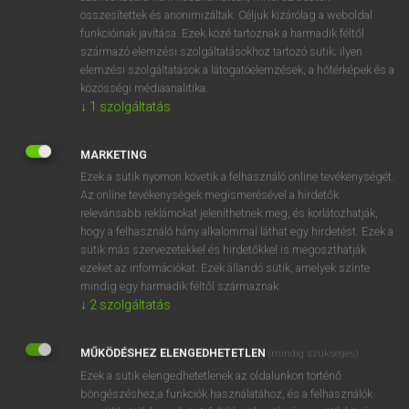
összesítettek és anonimizáltak. Céljuk kizárólag a weboldal
⚲ tagdíjfizetés
keresése szótárainkban
funkcióinak javítása. Ezek közé tartoznak a harmadik féltől
származó elemzési szolgáltatásokhoz tartozó sütik; ilyen
elemzési szolgáltatások a látogatóelemzések, a hőtérképek és a
közösségi médiaanalitika.
↓
1
szolgáltatás
DÍJMENTES ANGOL SZÓTÁR
tagbaszakadt
MARKETING
tag day
Ezek a sütik nyomon követik a felhasználó online tevékenységét.
Az online tevékenységek megismerésével a hirdetők
tagdíj
relevánsabb reklámokat jeleníthetnek meg, és korlátozhatják,
hogy a felhasználó hány alkalommal láthat egy hirdetést. Ezek a
tagdíjbeszedés
sütik más szervezetekkel és hirdetőkkel is megoszthatják
tagdíjfizetés
ezeket az információkat. Ezek állandó sütik, amelyek szinte
mindig egy harmadik féltől származnak.
tag end
↓
2
szolgáltatás
tagetes
tagfelvétel
MŰKÖDÉSHEZ ELENGEDHETETLEN
(mindig szükséges)
Ezek a sütik elengedhetetlenek az oldalunkon történő
tagger
böngészéshez,a funkciók használatához, és a felhasználók