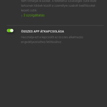
nem tilthatják le azokat. A feltétlenül szükséges sütik közé
tartoznak többek között a személyre szabott beállításokat
kezelő sütik.
↓
3
szolgáltatás
SZOTAR.NET APPLIKÁCIÓ
MICROSOFT OFFICE BŐVÍTMÉNY
ÖSSZES APP ÁTKAPCSOLÁSA
BEÉPÜLŐ SZÓTÁRMODUL
Használja ezt a kapcsolót az összes alkalmazás
ONLINE NYELVVIZSGA
engedélyezéséhez/letiltásához.
EGYÉNI FELHASZNÁLÓKNAK
TANULÓKNAK
OKTATÁSI INTÉZMÉNYEKNEK
VÁLLALATI MEGOLDÁSOK
SÚGÓ
RÓLUNK
ELÉRHETŐSÉG
SÜTI BEÁLLÍTÁSOK