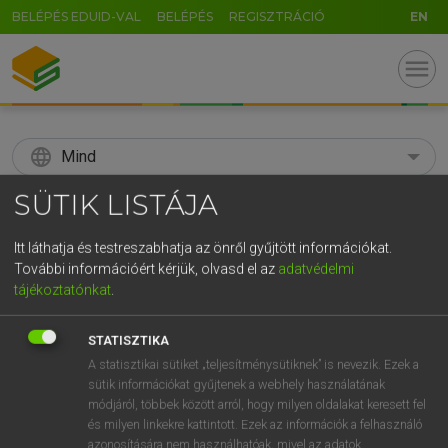
BELÉPÉS EDUID-VAL
BELÉPÉS
REGISZTRÁCIÓ
EN
menu
language
Mind
SÜTIK LISTÁJA
search
GR
Itt láthatja és testreszabhatja az önről gyűjtött információkat.
KERESÉS
További információért kérjük, olvasd el az
adatvédelmi
5
6
7
8
9
ö
ü
ó
tájékoztatónkat
.
r
t
z
u
i
o
p
ő
ú
Díjmentes angol szótár
STATISZTIKA
g
h
j
k
l
é
á
ű
Ω
A statisztikai sütiket „teljesítménysütiknek” is nevezik. Ezek a
fn
tagdíjfizetés
payment of
sütik információkat gyűjtenek a webhely használatának
v
b
n
dues/subscription/membership fee
m
,
.
-
AltGr
módjáról, többek között arról, hogy milyen oldalakat keresett fel
és milyen linkekre kattintott. Ezek az információk a felhasználó
azonosítására nem használhatóak, mivel az adatok