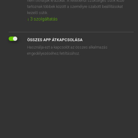
nem tilthatják le azokat. A feltétlenül szükséges sütik közé
tartoznak többek között a személyre szabott beállításokat
kezelő sütik.
SZOTAR.NET APPLIKÁCIÓ
↓
3
szolgáltatás
MICROSOFT OFFICE BŐVÍTMÉNY
BEÉPÜLŐ SZÓTÁRMODUL
ÖSSZES APP ÁTKAPCSOLÁSA
ONLINE NYELVVIZSGA
Használja ezt a kapcsolót az összes alkalmazás
engedélyezéséhez/letiltásához.
EGYÉNI FELHASZNÁLÓKNAK
TANULÓKNAK
OKTATÁSI INTÉZMÉNYEKNEK
VÁLLALATI MEGOLDÁSOK
SÚGÓ
RÓLUNK
ELÉRHETŐSÉG
SÜTI BEÁLLÍTÁSOK