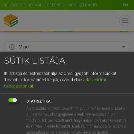
BELÉPÉS EDUID-VAL
BELÉPÉS
REGISZTRÁCIÓ
EN
menu
language
Mind
SÜTIK LISTÁJA
search
GR
Itt láthatja és testreszabhatja az önről gyűjtött információkat.
KERESÉS
További információért kérjük, olvasd el az
adatvédelmi
5
6
7
8
9
ö
ü
ó
tájékoztatónkat
.
r
t
z
u
i
o
p
ő
ú
Díjmentes angol szótár
STATISZTIKA
g
h
j
k
l
é
á
ű
Ω
A statisztikai sütiket „teljesítménysütiknek” is nevezik. Ezek a
fn
stóla
stole
sütik információkat gyűjtenek a webhely használatának
v
b
n
m
,
.
-
AltGr
módjáról, többek között arról, hogy milyen oldalakat keresett fel
és milyen linkekre kattintott. Ezek az információk a felhasználó
azonosítására nem használhatóak, mivel az adatok