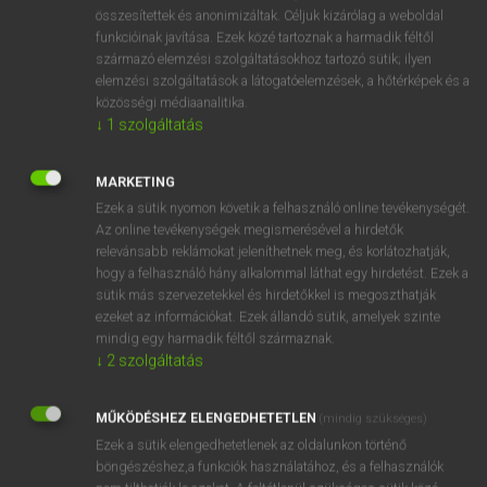
⚲ stóla
keresése szótárainkban
összesítettek és anonimizáltak. Céljuk kizárólag a weboldal
funkcióinak javítása. Ezek közé tartoznak a harmadik féltől
származó elemzési szolgáltatásokhoz tartozó sütik; ilyen
elemzési szolgáltatások a látogatóelemzések, a hőtérképek és a
közösségi médiaanalitika.
DÍJMENTES ANGOL SZÓTÁR
↓
1
szolgáltatás
stoke
MARKETING
stokehold
Ezek a sütik nyomon követik a felhasználó online tevékenységét.
stokehole
Az online tevékenységek megismerésével a hirdetők
relevánsabb reklámokat jeleníthetnek meg, és korlátozhatják,
stoker
hogy a felhasználó hány alkalommal láthat egy hirdetést. Ezek a
stóla
sütik más szervezetekkel és hirdetőkkel is megoszthatják
ezeket az információkat. Ezek állandó sütik, amelyek szinte
stole
mindig egy harmadik féltől származnak.
stolen
↓
2
szolgáltatás
stolid
MŰKÖDÉSHEZ ELENGEDHETETLEN
(mindig szükséges)
stolidity
Ezek a sütik elengedhetetlenek az oldalunkon történő
böngészéshez,a funkciók használatához, és a felhasználók