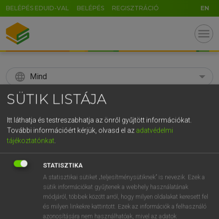
BELÉPÉS EDUID-VAL
BELÉPÉS
REGISZTRÁCIÓ
EN
menu
language
Mind
SÜTIK LISTÁJA
search
GR
Itt láthatja és testreszabhatja az önről gyűjtött információkat.
KERESÉS
További információért kérjük, olvasd el az
adatvédelmi
5
6
7
8
9
ö
ü
ó
tájékoztatónkat
.
r
t
z
u
i
o
p
ő
ú
Díjmentes angol szótár
STATISZTIKA
g
h
j
k
l
é
á
ű
Ω
A statisztikai sütiket „teljesítménysütiknek” is nevezik. Ezek a
fn
spektroszkópia
spectroscopy
sütik információkat gyűjtenek a webhely használatának
v
b
n
m
,
.
-
AltGr
módjáról, többek között arról, hogy milyen oldalakat keresett fel
és milyen linkekre kattintott. Ezek az információk a felhasználó
azonosítására nem használhatóak, mivel az adatok