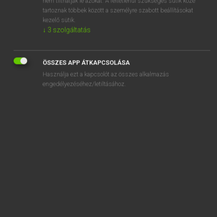
nem tilthatják le azokat. A feltétlenül szükséges sütik közé
tartoznak többek között a személyre szabott beállításokat
kezelő sütik.
SZOTAR.NET APPLIKÁCIÓ
↓
3
szolgáltatás
MICROSOFT OFFICE BŐVÍTMÉNY
BEÉPÜLŐ SZÓTÁRMODUL
ÖSSZES APP ÁTKAPCSOLÁSA
ONLINE NYELVVIZSGA
Használja ezt a kapcsolót az összes alkalmazás
engedélyezéséhez/letiltásához.
EGYÉNI FELHASZNÁLÓKNAK
TANULÓKNAK
OKTATÁSI INTÉZMÉNYEKNEK
VÁLLALATI MEGOLDÁSOK
SÚGÓ
RÓLUNK
ELÉRHETŐSÉG
SÜTI BEÁLLÍTÁSOK