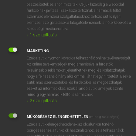
⚲ spektroszkópia
keresése szótárainkban
összesítettek és anonimizáltak. Céljuk kizárólag a weboldal
funkcióinak javítása. Ezek közé tartoznak a harmadik féltől
származó elemzési szolgáltatásokhoz tartozó sütik; ilyen
elemzési szolgáltatások a látogatóelemzések, a hőtérképek és a
közösségi médiaanalitika.
DÍJMENTES ANGOL SZÓTÁR
↓
1
szolgáltatás
speedy
MARKETING
spékel
Ezek a sütik nyomon követik a felhasználó online tevékenységét.
spékelőtű
Az online tevékenységek megismerésével a hirdetők
relevánsabb reklámokat jeleníthetnek meg, és korlátozhatják,
spektroszkóp
hogy a felhasználó hány alkalommal láthat egy hirdetést. Ezek a
spektroszkópia
sütik más szervezetekkel és hirdetőkkel is megoszthatják
ezeket az információkat. Ezek állandó sütik, amelyek szinte
spektrum
mindig egy harmadik féltől származnak.
spekuláció
↓
2
szolgáltatás
spekulációs
MŰKÖDÉSHEZ ELENGEDHETETLEN
(mindig szükséges)
spekulál
Ezek a sütik elengedhetetlenek az oldalunkon történő
böngészéshez,a funkciók használatához, és a felhasználók