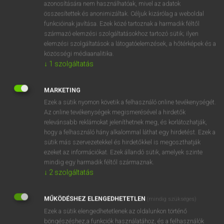
low-fat
azonosítására nem használhatóak, mivel az adatok
összesítettek és anonimizáltak. Céljuk kizárólag a weboldal
skinny
funkcióinak javítása. Ezek közé tartoznak a harmadik féltől
scrawny
származó elemzési szolgáltatásokhoz tartozó sütik; ilyen
elemzési szolgáltatások a látogatóelemzések, a hőtérképek és a
közösségi médiaanalitika.
↓
1
szolgáltatás
⚲ sovány
keresése szótárainkban
MARKETING
Ezek a sütik nyomon követik a felhasználó online tevékenységét.
Az online tevékenységek megismerésével a hirdetők
DÍJMENTES ANGOL SZÓTÁR
relevánsabb reklámokat jeleníthetnek meg, és korlátozhatják,
hogy a felhasználó hány alkalommal láthat egy hirdetést. Ezek a
south-westerly
sütik más szervezetekkel és hirdetőkkel is megoszthatják
ezeket az információkat. Ezek állandó sütik, amelyek szinte
south-western
mindig egy harmadik féltől származnak.
south-westward
↓
2
szolgáltatás
souvenir
MŰKÖDÉSHEZ ELENGEDHETETLEN
(mindig szükséges)
sovány
Ezek a sütik elengedhetetlenek az oldalunkon történő
soványít
böngészéshez,a funkciók használatához, és a felhasználók