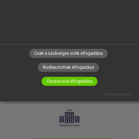
SÚGÓ
RÓLUNK
ELÉRHETŐSÉG
SÜTI BEÁLLÍTÁSOK
IRATKOZZ FEL HÍRLEVELÜNKRE!
Csak a szükséges sütik elfogadása
Kiválasztottak elfogadása
Összes süti elfogadása
Powered by Klaro!
LICENCSZERZŐDÉS
ADATVÉDELEM