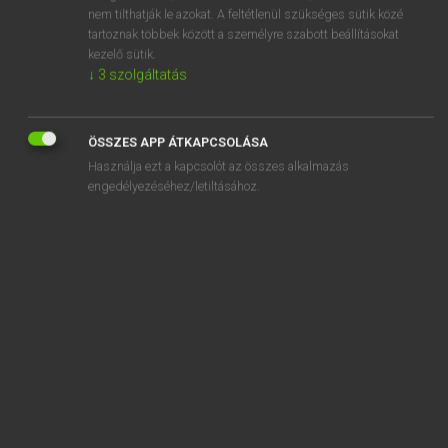
nem tilthatják le azokat. A feltétlenül szükséges sütik közé
soványodik
tartoznak többek között a személyre szabott beállításokat
soványság
kezelő sütik.
↓
3
szolgáltatás
sóvár
ÖSSZES APP ÁTKAPCSOLÁSA
Használja ezt a kapcsolót az összes alkalmazás
engedélyezéséhez/letiltásához.
SZOTAR.NET APPLIKÁCIÓ
MICROSOFT OFFICE BŐVÍTMÉNY
BEÉPÜLŐ SZÓTÁRMODUL
ONLINE NYELVVIZSGA
EGYÉNI FELHASZNÁLÓKNAK
TANULÓKNAK
OKTATÁSI INTÉZMÉNYEKNEK
VÁLLALATI MEGOLDÁSOK