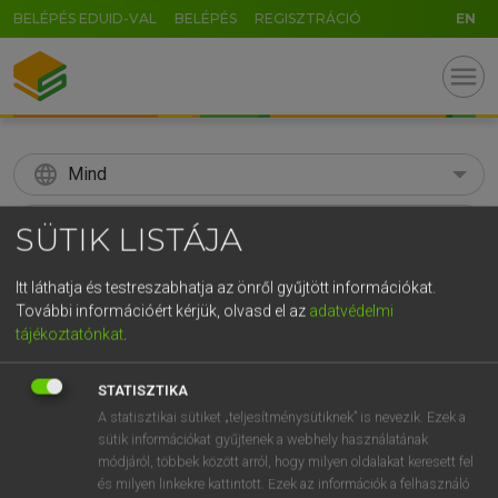
BELÉPÉS EDUID-VAL
BELÉPÉS
REGISZTRÁCIÓ
EN
menu
language
Mind
search
SÜTIK LISTÁJA
GR
KERESÉS
Itt láthatja és testreszabhatja az önről gyűjtött információkat.
5
6
7
8
9
ö
ü
ó
További információért kérjük, olvasd el az
adatvédelmi
tájékoztatónkat
.
r
t
z
u
i
o
p
ő
ú
Díjmentes angol szótár
STATISZTIKA
g
h
j
k
l
é
á
ű
Ω
mn
sovány
meagre
A statisztikai sütiket „teljesítménysütiknek” is nevezik. Ezek a
v
b
n
m
,
.
-
AltGr
sütik információkat gyűjtenek a webhely használatának
lean
módjáról, többek között arról, hogy milyen oldalakat keresett fel
thin
és milyen linkekre kattintott. Ezek az információk a felhasználó