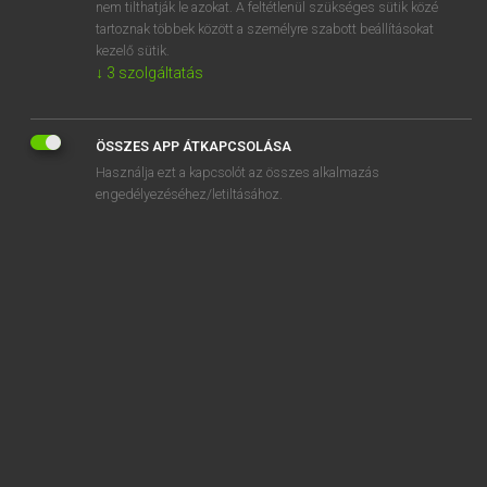
sokatmondó
nem tilthatják le azokat. A feltétlenül szükséges sütik közé
tartoznak többek között a személyre szabott beállításokat
kezelő sütik.
↓
3
szolgáltatás
SZOTAR.NET APPLIKÁCIÓ
ÖSSZES APP ÁTKAPCSOLÁSA
MICROSOFT OFFICE BŐVÍTMÉNY
Használja ezt a kapcsolót az összes alkalmazás
BEÉPÜLŐ SZÓTÁRMODUL
engedélyezéséhez/letiltásához.
ONLINE NYELVVIZSGA
EGYÉNI FELHASZNÁLÓKNAK
TANULÓKNAK
OKTATÁSI INTÉZMÉNYEKNEK
VÁLLALATI MEGOLDÁSOK
SÚGÓ
RÓLUNK
ELÉRHETŐSÉG