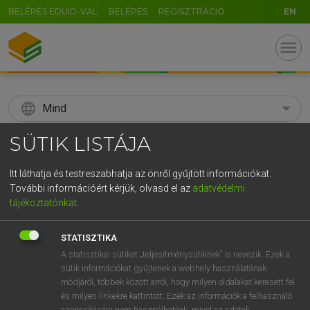
BELÉPÉS EDUID-VAL
BELÉPÉS
REGISZTRÁCIÓ
EN
menu
language
Mind
SÜTIK LISTÁJA
search
GR
KERESÉS
Itt láthatja és testreszabhatja az önről gyűjtött információkat.
További információért kérjük, olvasd el az
adatvédelmi
5
6
7
8
9
ö
ü
ó
tájékoztatónkat
.
r
t
z
u
i
o
p
ő
ú
Díjmentes angol szótár
STATISZTIKA
g
h
j
k
l
é
á
ű
Ω
A statisztikai sütiket „teljesítménysütiknek” is nevezik. Ezek a
szn
sokan
(a great) many people
sütik információkat gyűjtenek a webhely használatának
v
b
n
m
,
.
-
AltGr
hsz
(a great) many people
módjáról, többek között arról, hogy milyen oldalakat keresett fel
a number/lot of people
és milyen linkekre kattintott. Ezek az információk a felhasználó
azonosítására nem használhatóak, mivel az adatok