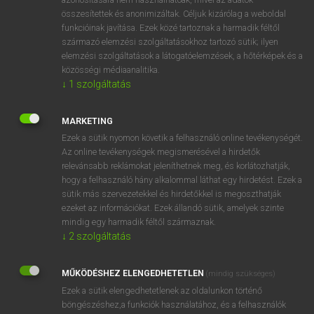
összesítettek és anonimizáltak. Céljuk kizárólag a weboldal
funkcióinak javítása. Ezek közé tartoznak a harmadik féltől
⚲ sokan
keresése szótárainkban
származó elemzési szolgáltatásokhoz tartozó sütik; ilyen
elemzési szolgáltatások a látogatóelemzések, a hőtérképek és a
közösségi médiaanalitika.
↓
1
szolgáltatás
DÍJMENTES ANGOL SZÓTÁR
MARKETING
sokadik
Ezek a sütik nyomon követik a felhasználó online tevékenységét.
Az online tevékenységek megismerésével a hirdetők
sokadmagával
relevánsabb reklámokat jeleníthetnek meg, és korlátozhatják,
hogy a felhasználó hány alkalommal láthat egy hirdetést. Ezek a
sokáig
sütik más szervezetekkel és hirdetőkkel is megoszthatják
sokall
ezeket az információkat. Ezek állandó sütik, amelyek szinte
mindig egy harmadik féltől származnak.
sokan
↓
2
szolgáltatás
sokára
sokaság
MŰKÖDÉSHEZ ELENGEDHETETLEN
(mindig szükséges)
Ezek a sütik elengedhetetlenek az oldalunkon történő
sokasodik
böngészéshez,a funkciók használatához, és a felhasználók