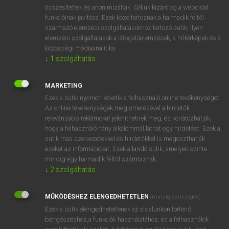
⚲ sóbálvány
keresése szótárainkban
összesítettek és anonimizáltak. Céljuk kizárólag a weboldal
funkcióinak javítása. Ezek közé tartoznak a harmadik féltől
származó elemzési szolgáltatásokhoz tartozó sütik; ilyen
elemzési szolgáltatások a látogatóelemzések, a hőtérképek és a
közösségi médiaanalitika.
DÍJMENTES ANGOL SZÓTÁR
↓
1
szolgáltatás
soar
MARKETING
soaring
Ezek a sütik nyomon követik a felhasználó online tevékenységét.
sob
Az online tevékenységek megismerésével a hirdetők
relevánsabb reklámokat jeleníthetnek meg, és korlátozhatják,
SOB
hogy a felhasználó hány alkalommal láthat egy hirdetést. Ezek a
sóbálvány
sütik más szervezetekkel és hirdetőkkel is megoszthatják
ezeket az információkat. Ezek állandó sütik, amelyek szinte
sóbánya
mindig egy harmadik féltől származnak.
sober
↓
2
szolgáltatás
soberly
MŰKÖDÉSHEZ ELENGEDHETETLEN
(mindig szükséges)
sober-minded
Ezek a sütik elengedhetetlenek az oldalunkon történő
böngészéshez,a funkciók használatához, és a felhasználók