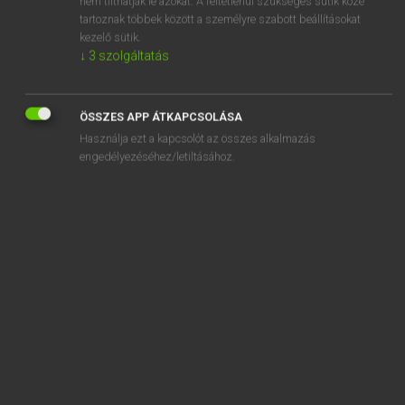
nem tilthatják le azokat. A feltétlenül szükséges sütik közé
tartoznak többek között a személyre szabott beállításokat
kezelő sütik.
SZOTAR.NET APPLIKÁCIÓ
↓
3
szolgáltatás
MICROSOFT OFFICE BŐVÍTMÉNY
BEÉPÜLŐ SZÓTÁRMODUL
ÖSSZES APP ÁTKAPCSOLÁSA
ONLINE NYELVVIZSGA
Használja ezt a kapcsolót az összes alkalmazás
engedélyezéséhez/letiltásához.
EGYÉNI FELHASZNÁLÓKNAK
TANULÓKNAK
OKTATÁSI INTÉZMÉNYEKNEK
VÁLLALATI MEGOLDÁSOK
SÚGÓ
RÓLUNK
ELÉRHETŐSÉG
SÜTI BEÁLLÍTÁSOK