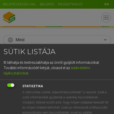
BELÉPÉS EDUID-VAL
BELÉPÉS
REGISZTRÁCIÓ
EN
menu
language
Mind
SÜTIK LISTÁJA
search
GR
Itt láthatja és testreszabhatja az önről gyűjtött információkat.
KERESÉS
További információért kérjük, olvasd el az
adatvédelmi
5
6
7
8
9
ö
ü
ó
tájékoztatónkat
.
r
t
z
u
i
o
p
ő
ú
Díjmentes angol szótár
STATISZTIKA
g
h
j
k
l
é
á
ű
Ω
A statisztikai sütiket „teljesítménysütiknek” is nevezik. Ezek a
fn
sóbálvány
pillar of salt
sütik információkat gyűjtenek a webhely használatának
v
b
n
m
,
.
-
AltGr
módjáról, többek között arról, hogy milyen oldalakat keresett fel
és milyen linkekre kattintott. Ezek az információk a felhasználó
azonosítására nem használhatóak, mivel az adatok