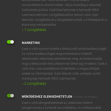
összesítettek és anonimizáltak. Céljuk kizárólag a weboldal
funkcióinak javítása. Ezek közé tartoznak a harmadik féltől
⚲ be
keresése szótárainkban
származó elemzési szolgáltatásokhoz tartozó sütik; ilyen
elemzési szolgáltatások a látogatóelemzések, a hőtérképek és a
közösségi médiaanalitika.
↓
1
szolgáltatás
DÍJMENTES ANGOL SZÓTÁR
MARKETING
BBS
Ezek a sütik nyomon követik a felhasználó online tevékenységét.
Az online tevékenységek megismerésével a hirdetők
BC
relevánsabb reklámokat jeleníthetnek meg, és korlátozhatják,
hogy a felhasználó hány alkalommal láthat egy hirdetést. Ezek a
B-dúr
sütik más szervezetekkel és hirdetőkkel is megoszthatják
be
ezeket az információkat. Ezek állandó sütik, amelyek szinte
mindig egy harmadik féltől származnak.
be
↓
2
szolgáltatás
BE
be-
MŰKÖDÉSHEZ ELENGEDHETETLEN
(mindig szükséges)
Ezek a sütik elengedhetetlenek az oldalunkon történő
bé
böngészéshez,a funkciók használatához, és a felhasználók