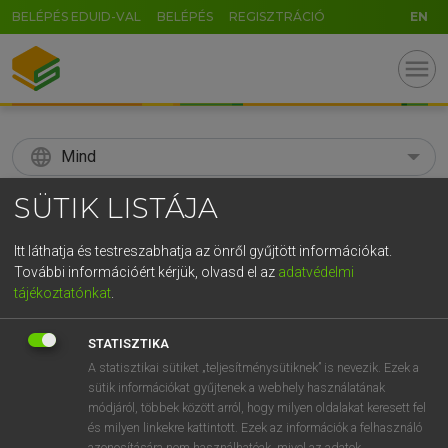
BELÉPÉS EDUID-VAL
BELÉPÉS
REGISZTRÁCIÓ
EN
menu
language
Mind
SÜTIK LISTÁJA
search
GR
KERESÉS
Itt láthatja és testreszabhatja az önről gyűjtött információkat.
További információért kérjük, olvasd el az
adatvédelmi
5
6
7
8
9
ö
ü
ó
tájékoztatónkat
.
r
t
z
u
i
o
p
ő
ú
Díjmentes angol szótár
STATISZTIKA
g
h
j
k
l
é
á
ű
Ω
A statisztikai sütiket „teljesítménysütiknek” is nevezik. Ezek a
hsz
be
in
sütik információkat gyűjtenek a webhely használatának
v
b
n
m
,
.
-
AltGr
on
módjáról, többek között arról, hogy milyen oldalakat keresett fel
msz
what a …
és milyen linkekre kattintott. Ezek az információk a felhasználó
azonosítására nem használhatóak, mivel az adatok