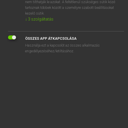
be about
nem tilthatják le azokat. A feltétlenül szükséges sütik közé
tartoznak többek között a személyre szabott beállításokat
kezelő sütik.
↓
3
szolgáltatás
SZOTAR.NET APPLIKÁCIÓ
ÖSSZES APP ÁTKAPCSOLÁSA
MICROSOFT OFFICE BŐVÍTMÉNY
Használja ezt a kapcsolót az összes alkalmazás
BEÉPÜLŐ SZÓTÁRMODUL
engedélyezéséhez/letiltásához.
ONLINE NYELVVIZSGA
EGYÉNI FELHASZNÁLÓKNAK
TANULÓKNAK
OKTATÁSI INTÉZMÉNYEKNEK
VÁLLALATI MEGOLDÁSOK
SÚGÓ
RÓLUNK
ELÉRHETŐSÉG