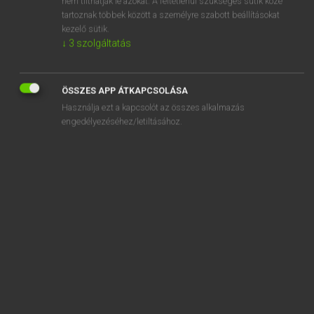
nem tilthatják le azokat. A feltétlenül szükséges sütik közé
tartoznak többek között a személyre szabott beállításokat
kezelő sütik.
SZOTAR.NET APPLIKÁCIÓ
↓
3
szolgáltatás
MICROSOFT OFFICE BŐVÍTMÉNY
BEÉPÜLŐ SZÓTÁRMODUL
ÖSSZES APP ÁTKAPCSOLÁSA
ONLINE NYELVVIZSGA
Használja ezt a kapcsolót az összes alkalmazás
engedélyezéséhez/letiltásához.
EGYÉNI FELHASZNÁLÓKNAK
TANULÓKNAK
OKTATÁSI INTÉZMÉNYEKNEK
VÁLLALATI MEGOLDÁSOK
SÚGÓ
RÓLUNK
ELÉRHETŐSÉG
SÜTI BEÁLLÍTÁSOK