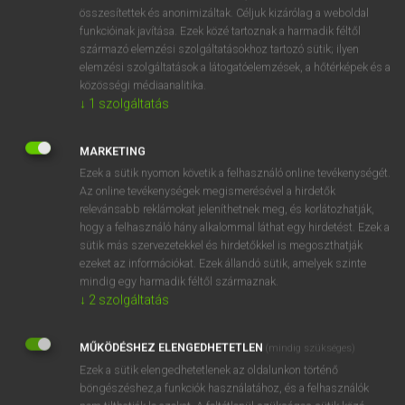
⚲ nyilaskereszt
keresése szótárainkban
összesítettek és anonimizáltak. Céljuk kizárólag a weboldal
funkcióinak javítása. Ezek közé tartoznak a harmadik féltől
származó elemzési szolgáltatásokhoz tartozó sütik; ilyen
elemzési szolgáltatások a látogatóelemzések, a hőtérképek és a
közösségi médiaanalitika.
DÍJMENTES ANGOL SZÓTÁR
↓
1
szolgáltatás
nyilallik
MARKETING
nyilalló
Ezek a sütik nyomon követik a felhasználó online tevékenységét.
nyilas
Az online tevékenységek megismerésével a hirdetők
relevánsabb reklámokat jeleníthetnek meg, és korlátozhatják,
nyílás
hogy a felhasználó hány alkalommal láthat egy hirdetést. Ezek a
nyilaskereszt
sütik más szervezetekkel és hirdetőkkel is megoszthatják
ezeket az információkat. Ezek állandó sütik, amelyek szinte
nyilaskeresztes
mindig egy harmadik féltől származnak.
nyilatkozat
↓
2
szolgáltatás
nyilatkozik
MŰKÖDÉSHEZ ELENGEDHETETLEN
(mindig szükséges)
nyilaz
Ezek a sütik elengedhetetlenek az oldalunkon történő
böngészéshez,a funkciók használatához, és a felhasználók