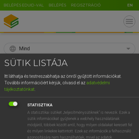
BELÉPÉS EDUID-VAL
BELÉPÉS
REGISZTRÁCIÓ
EN
menu
language
Mind
SÜTIK LISTÁJA
search
U
GR
Itt láthatja és testreszabhatja az önről gyűjtött információkat.
KERESÉS
További információért kérjük, olvasd el az
adatvédelmi
5
6
7
8
9
ö
ü
ó
tájékoztatónkat
.
r
t
z
u
i
o
p
ő
ú
Díjmentes angol szótár
STATISZTIKA
g
h
j
k
l
é
á
ű
Ω
A statisztikai sütiket „teljesítménysütiknek” is nevezik. Ezek a
fn
nyilaskereszt
arrow-cross
sütik információkat gyűjtenek a webhely használatának
c
v
b
n
m
,
.
-
AltGr
módjáról, többek között arról, hogy milyen oldalakat keresett fel
és milyen linkekre kattintott. Ezek az információk a felhasználó
azonosítására nem használhatóak, mivel az adatok