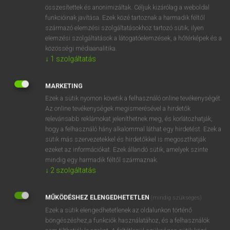
⚲ megúszik
keresése szótárainkban
összesítettek és anonimizáltak. Céljuk kizárólag a weboldal
funkcióinak javítása. Ezek közé tartoznak a harmadik féltől
származó elemzési szolgáltatásokhoz tartozó sütik; ilyen
elemzési szolgáltatások a látogatóelemzések, a hőtérképek és a
közösségi médiaanalitika.
DÍJMENTES ANGOL SZÓTÁR
↓
1
szolgáltatás
megújul
MARKETING
megújulás
Ezek a sütik nyomon követik a felhasználó online tevékenységét.
megun
Az online tevékenységek megismerésével a hirdetők
relevánsabb reklámokat jeleníthetnek meg, és korlátozhatják,
megundorodik
hogy a felhasználó hány alkalommal láthat egy hirdetést. Ezek a
megúszik
sütik más szervezetekkel és hirdetőkkel is megoszthatják
ezeket az információkat. Ezek állandó sütik, amelyek szinte
megutál
mindig egy harmadik féltől származnak.
meguzsonnázik
↓
2
szolgáltatás
megül
MŰKÖDÉSHEZ ELENGEDHETETLEN
(mindig szükséges)
megünnepel
Ezek a sütik elengedhetetlenek az oldalunkon történő
böngészéshez,a funkciók használatához, és a felhasználók