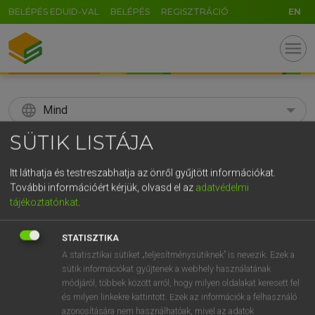
BELÉPÉS EDUID-VAL
BELÉPÉS
REGISZTRÁCIÓ
EN
menu
language
Mind
SÜTIK LISTÁJA
search
GR
Itt láthatja és testreszabhatja az önről gyűjtött információkat.
KERESÉS
További információért kérjük, olvasd el az
adatvédelmi
5
6
7
8
9
ö
ü
ó
tájékoztatónkat
.
r
t
z
u
i
o
p
ő
ú
Díjmentes angol szótár
STATISZTIKA
g
h
j
k
l
é
á
ű
Ω
A statisztikai sütiket „teljesítménysütiknek” is nevezik. Ezek a
ige
megúszik
have a narrow escape/squeak
sütik információkat gyűjtenek a webhely használatának
v
b
n
m
,
.
-
AltGr
módjáról, többek között arról, hogy milyen oldalakat keresett fel
és milyen linkekre kattintott. Ezek az információk a felhasználó
azonosítására nem használhatóak, mivel az adatok