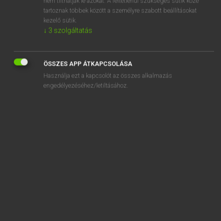
nem tilthatják le azokat. A feltétlenül szükséges sütik közé
tartoznak többek között a személyre szabott beállításokat
kezelő sütik.
SZOTAR.NET APPLIKÁCIÓ
↓
3
szolgáltatás
MICROSOFT OFFICE BŐVÍTMÉNY
BEÉPÜLŐ SZÓTÁRMODUL
ÖSSZES APP ÁTKAPCSOLÁSA
ONLINE NYELVVIZSGA
Használja ezt a kapcsolót az összes alkalmazás
engedélyezéséhez/letiltásához.
EGYÉNI FELHASZNÁLÓKNAK
TANULÓKNAK
OKTATÁSI INTÉZMÉNYEKNEK
VÁLLALATI MEGOLDÁSOK
SÚGÓ
RÓLUNK
ELÉRHETŐSÉG
SÜTI BEÁLLÍTÁSOK