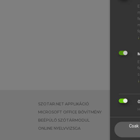
E
m
f
m
f
↓
M
E
f
s
↓
Ö
SZOTAR.NET APPLIKÁCIÓ
EGYÉNI FEL
H
MICROSOFT OFFICE BŐVÍTMÉNY
TANULÓKNA
BEÉPÜLŐ SZÓTÁRMODUL
OKTATÁSI I
Csak 
ONLINE NYELVVIZSGA
VÁLLALATI 