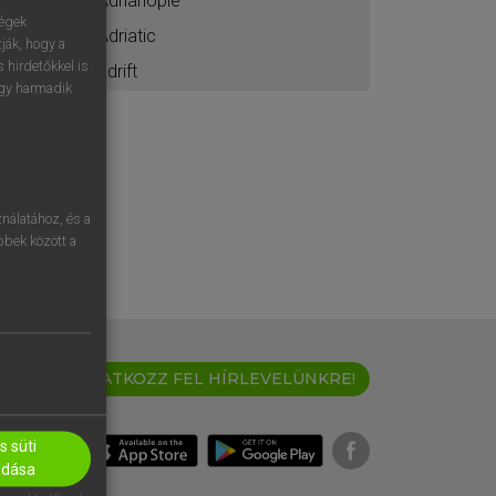
Adrianople
ségek
Adriatic
ják, hogy a
 hirdetőkkel is
adrift
egy harmadik
nálatához, és a
öbbek között a
IRATKOZZ FEL HÍRLEVELÜNKRE!
 süti
adása