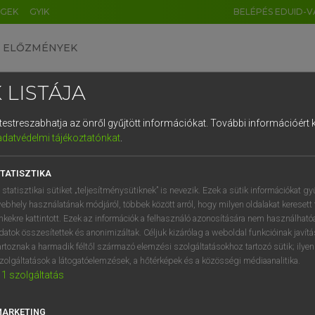
ÉGEK
GYIK
BELÉPÉS EDUID-V
ELŐZMÉNYEK
 LISTÁJA
és testreszabhatja az önről gyűjtött információkat.
További információért k
HU
DE
CN
FR
ES
IT
NL
RU
GR
adatvédelmi tájékoztatónkat
.
entes angol szótár
1
2
3
4
5
6
7
8
9
TATISZTIKA
tul
-tenger
the Adriatic (Sea)
q
w
e
r
t
z
u
i
 statisztikai sütiket „teljesítménysütiknek” is nevezik. Ezek a sütik információkat gy
fn
the Adriatic Sea
ebhely használatának módjáról, többek között arról, hogy milyen oldalakat keresett 
a
s
d
f
g
h
j
k
l
é
inkekre kattintott. Ezek az információk a felhasználó azonosítására nem használható
the Adriatic
datok összesítettek és anonimizáltak. Céljuk kizárólag a weboldal funkcióinak javít
í
y
x
c
v
b
n
m
,
.
artoznak a harmadik féltől származó elemzési szolgáltatásokhoz tartozó sütik; ilye
zolgáltatások a látogatóelemzések, a hőtérképek és a közösségi médiaanalitika.
1
szolgáltatás
ai-tenger
keresése szótárainkban
MARKETING