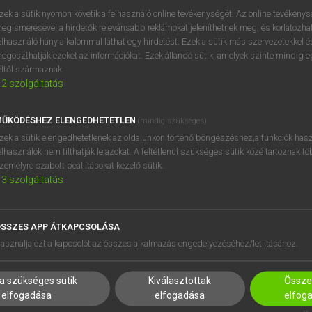
zek a sütik nyomon követik a felhasználó online tevékenységét. Az online tevékeny
egismerésével a hirdetők relevánsabb reklámokat jeleníthetnek meg, és korlátozhat
elhasználó hány alkalommal láthat egy hirdetést. Ezek a sütik más szervezetekkel és
egoszthatják ezeket az információkat. Ezek állandó sütik, amelyek szinte mindig 
éltől származnak.
2
szolgáltatás
ŰKÖDÉSHEZ ELENGEDHETETLEN
(mindig szükséges)
zek a sütik elengedhetetlenek az oldalunkon történő böngészéshez,a funkciók hasz
elhasználók nem tilthatják le azokat. A feltétlenül szükséges sütik közé tartoznak t
zemélyre szabott beállításokat kezelő sütik.
3
szolgáltatás
SSZES APP ÁTKAPCSOLÁSA
HASZNÁLÓKNAK
SÚGÓ
asználja ezt a kapcsolót az összes alkalmazás engedélyezéséhez/letiltásához.
K
RÓLUNK
NTÉZMÉNYEKNEK
ELÉRHETŐSÉG
a szükséges sütik
Kiválasztottak
Összes
MEGOLDÁSOK
SÜTI BEÁLLÍTÁSOK
elfogadása
elfogadása
elfog