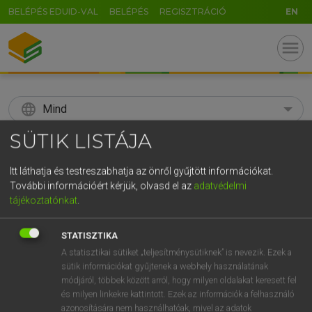
BELÉPÉS EDUID-VAL
BELÉPÉS
REGISZTRÁCIÓ
EN
menu
language
Mind
SÜTIK LISTÁJA
search
GR
Itt láthatja és testreszabhatja az önről gyűjtött információkat.
KERESÉS
További információért kérjük, olvasd el az
adatvédelmi
5
6
7
8
9
ö
ü
ó
tájékoztatónkat
.
r
t
z
u
i
o
p
ő
ú
Díjmentes angol szótár
STATISZTIKA
g
h
j
k
l
é
á
ű
Ω
A statisztikai sütiket „teljesítménysütiknek” is nevezik. Ezek a
ige
lekottáz
write/take/note down (tune)
sütik információkat gyűjtenek a webhely használatának
v
b
n
m
,
.
-
AltGr
módjáról, többek között arról, hogy milyen oldalakat keresett fel
és milyen linkekre kattintott. Ezek az információk a felhasználó
azonosítására nem használhatóak, mivel az adatok