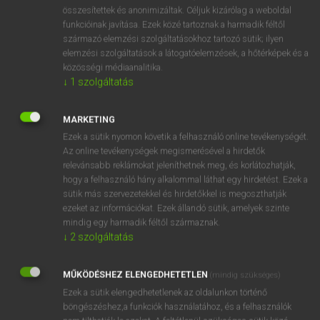
⚲ lekottáz
keresése szótárainkban
összesítettek és anonimizáltak. Céljuk kizárólag a weboldal
funkcióinak javítása. Ezek közé tartoznak a harmadik féltől
származó elemzési szolgáltatásokhoz tartozó sütik; ilyen
elemzési szolgáltatások a látogatóelemzések, a hőtérképek és a
közösségi médiaanalitika.
DÍJMENTES ANGOL SZÓTÁR
↓
1
szolgáltatás
lekopasztás
MARKETING
lekopik
Ezek a sütik nyomon követik a felhasználó online tevékenységét.
lekopog
Az online tevékenységek megismerésével a hirdetők
relevánsabb reklámokat jeleníthetnek meg, és korlátozhatják,
lekoptat
hogy a felhasználó hány alkalommal láthat egy hirdetést. Ezek a
lekottáz
sütik más szervezetekkel és hirdetőkkel is megoszthatják
ezeket az információkat. Ezek állandó sütik, amelyek szinte
leköltözik
mindig egy harmadik féltől származnak.
leköp
↓
2
szolgáltatás
leköröz
MŰKÖDÉSHEZ ELENGEDHETETLEN
(mindig szükséges)
leköszön
Ezek a sütik elengedhetetlenek az oldalunkon történő
böngészéshez,a funkciók használatához, és a felhasználók