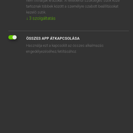
nem tilthatják le azokat. A feltétlenül szükséges sütik közé
tartoznak többek között a személyre szabott beállításokat
kezelő sütik.
SZOTAR.NET APPLIKÁCIÓ
↓
3
szolgáltatás
MICROSOFT OFFICE BŐVÍTMÉNY
BEÉPÜLŐ SZÓTÁRMODUL
ÖSSZES APP ÁTKAPCSOLÁSA
ONLINE NYELVVIZSGA
Használja ezt a kapcsolót az összes alkalmazás
engedélyezéséhez/letiltásához.
EGYÉNI FELHASZNÁLÓKNAK
TANULÓKNAK
OKTATÁSI INTÉZMÉNYEKNEK
VÁLLALATI MEGOLDÁSOK
SÚGÓ
RÓLUNK
ELÉRHETŐSÉG
SÜTI BEÁLLÍTÁSOK