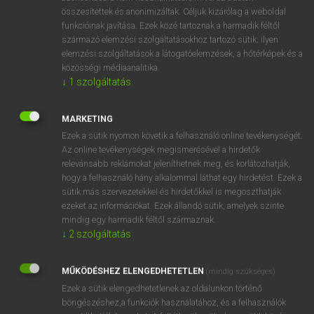
összesítettek és anonimizáltak. Céljuk kizárólag a weboldal
⚲ lefordul
keresése szótárainkban
funkcióinak javítása. Ezek közé tartoznak a harmadik féltől
származó elemzési szolgáltatásokhoz tartozó sütik; ilyen
elemzési szolgáltatások a látogatóelemzések, a hőtérképek és a
közösségi médiaanalitika.
↓
1
szolgáltatás
DÍJMENTES ANGOL SZÓTÁR
lefolytat
MARKETING
Ezek a sütik nyomon követik a felhasználó online tevékenységét.
lefordít
Az online tevékenységek megismerésével a hirdetők
lefordítás
relevánsabb reklámokat jeleníthetnek meg, és korlátozhatják,
hogy a felhasználó hány alkalommal láthat egy hirdetést. Ezek a
lefordíthatatlan
sütik más szervezetekkel és hirdetőkkel is megoszthatják
ezeket az információkat. Ezek állandó sütik, amelyek szinte
lefordul
mindig egy harmadik féltől származnak.
leforgat
↓
2
szolgáltatás
leforráz
MŰKÖDÉSHEZ ELENGEDHETETLEN
(mindig szükséges)
lefoszlik
Ezek a sütik elengedhetetlenek az oldalunkon történő
le-föl
böngészéshez,a funkciók használatához, és a felhasználók