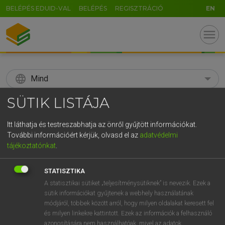
BELÉPÉS EDUID-VAL
BELÉPÉS
REGISZTRÁCIÓ
EN
menu
language
Mind
SÜTIK LISTÁJA
search
GR
Itt láthatja és testreszabhatja az önről gyűjtött információkat.
KERESÉS
További információért kérjük, olvasd el az
adatvédelmi
5
6
7
8
9
ö
ü
ó
tájékoztatónkat
.
r
t
z
u
i
o
p
ő
ú
Díjmentes angol szótár
STATISZTIKA
g
h
j
k
l
é
á
ű
Ω
A statisztikai sütiket „teljesítménysütiknek” is nevezik. Ezek a
ige
lefordul
vmről
fall from/off (sg)
sütik információkat gyűjtenek a webhely használatának
v
b
n
m
,
.
-
AltGr
tumble down (from sg)
módjáról, többek között arról, hogy milyen oldalakat keresett fel
és milyen linkekre kattintott. Ezek az információk a felhasználó
azonosítására nem használhatóak, mivel az adatok