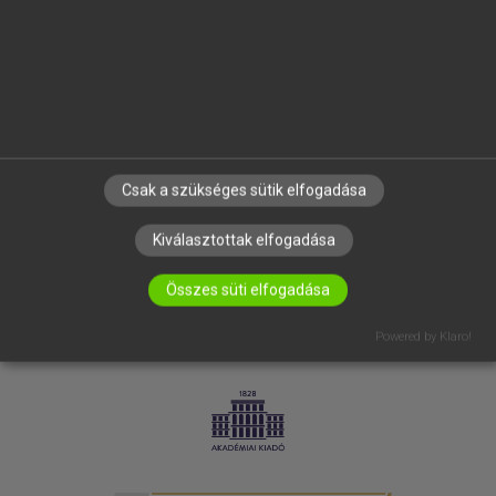
SÚGÓ
RÓLUNK
ELÉRHETŐSÉG
SÜTI BEÁLLÍTÁSOK
IRATKOZZ FEL HÍRLEVELÜNKRE!
Csak a szükséges sütik elfogadása
Kiválasztottak elfogadása
Összes süti elfogadása
Powered by Klaro!
LICENCSZERZŐDÉS
ADATVÉDELEM