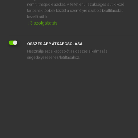
nem tilthatják le azokat. A feltétlenül szükséges sütik közé
kifut
tartoznak többek között a személyre szabott beállításokat
kifutás
kezelő sütik.
↓
3
szolgáltatás
kifutó
ÖSSZES APP ÁTKAPCSOLÁSA
Használja ezt a kapcsolót az összes alkalmazás
engedélyezéséhez/letiltásához.
SZOTAR.NET APPLIKÁCIÓ
MICROSOFT OFFICE BŐVÍTMÉNY
BEÉPÜLŐ SZÓTÁRMODUL
ONLINE NYELVVIZSGA
EGYÉNI FELHASZNÁLÓKNAK
TANULÓKNAK
OKTATÁSI INTÉZMÉNYEKNEK
VÁLLALATI MEGOLDÁSOK