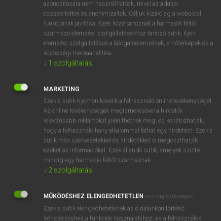
edge sy out of
azonosítására nem használhatóak, mivel az adatok
összesítettek és anonimizáltak. Céljuk kizárólag a weboldal
hole
funkcióinak javítása. Ezek közé tartoznak a harmadik féltől
gimlet
származó elemzési szolgáltatásokhoz tartozó sütik; ilyen
elemzési szolgáltatások a látogatóelemzések, a hőtérképek és a
közösségi médiaanalitika.
↓
1
szolgáltatás
⚲ kifúr
keresése szótárainkban
MARKETING
Ezek a sütik nyomon követik a felhasználó online tevékenységét.
Az online tevékenységek megismerésével a hirdetők
DÍJMENTES ANGOL SZÓTÁR
relevánsabb reklámokat jeleníthetnek meg, és korlátozhatják,
hogy a felhasználó hány alkalommal láthat egy hirdetést. Ezek a
kifröccsen
sütik más szervezetekkel és hirdetőkkel is megoszthatják
ezeket az információkat. Ezek állandó sütik, amelyek szinte
kifúj
mindig egy harmadik féltől származnak.
kifullad
↓
2
szolgáltatás
kifullaszt
MŰKÖDÉSHEZ ELENGEDHETETLEN
(mindig szükséges)
kifúr
Ezek a sütik elengedhetetlenek az oldalunkon történő
kifúrás
böngészéshez,a funkciók használatához, és a felhasználók