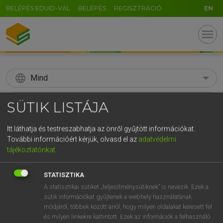
BELÉPÉS EDUID-VAL
BELÉPÉS
REGISZTRÁCIÓ
EN
menu
language
Mind
search
SÜTIK LISTÁJA
GR
KERESÉS
Itt láthatja és testreszabhatja az önről gyűjtött információkat.
5
6
7
8
9
ö
ü
ó
További információért kérjük, olvasd el az
adatvédelmi
tájékoztatónkat
.
r
t
z
u
i
o
p
ő
ú
Díjmentes angol szótár
STATISZTIKA
g
h
j
k
l
é
á
ű
Ω
ige
kifúr
bore (holes in)
A statisztikai sütiket „teljesítménysütiknek” is nevezik. Ezek a
v
b
n
m
,
.
-
AltGr
sütik információkat gyűjtenek a webhely használatának
drill
módjáról, többek között arról, hogy milyen oldalakat keresett fel
pierce
és milyen linkekre kattintott. Ezek az információk a felhasználó